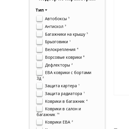
Тип
Автобоксы
5
Антискол
3
Багажники на крышу
5
Брызговики
1
Велокрепления
4
Ворсовые коврики
8
Дефлекторы
2
ЕВА коврики с бортами
3д
2
Защита картера
1
Защита радиатора
1
Коврики в багажник
4
Коврики в салон и
багажник
16
Коврики ЕВА
2