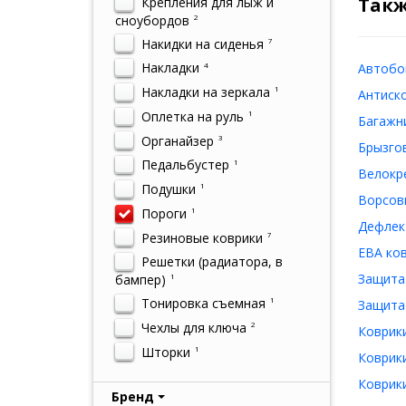
Такж
Крепления для лыж и
сноубордов
2
Накидки на сиденья
7
Накладки
4
Автобок
Накладки на зеркала
1
Антиско
Оплетка на руль
1
Багажни
Органайзер
3
Брызгов
Педальбустер
1
Велокре
Подушки
1
Ворсовы
Пороги
1
Дефлект
Резиновые коврики
7
ЕВА ков
Решетки (радиатора, в
Защита 
бампер)
1
Тонировка съемная
1
Защита 
Чехлы для ключа
2
Коврики
Шторки
1
Коврики
Коврики
Бренд