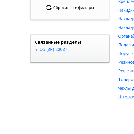
Креплен
Сбросить все фильтры
Накидки
Накладк
Накладк
Органай
Связанные разделы
Педальб
Q5 (8R) 2008+
Подушки
Резинов
Решетки
Тониров
Чехлы д
Шторки 