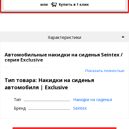
или
Купить в 1 клик
Характеристики
Автомобильные накидки на сиденья Seintex /
серия Exclusive
Автонакидки Seintex
– это идеальное сочетание стиля,
Показать полностью
комфорта и защиты. Они подчеркивают статус владельца,
придают интерьеру премиальный вид и продлевают срок
Тип товара: Накидки на сиденья
службы обивки.
автомобиля | Exclusive
Преимущества накидок Seintex
Тип
Накидки на сиденья
Премиальный материал
Бренд
Seintex
- это не только мягкость и элегантность, но и
износостойкость
,
устойчивость к загрязнениям и долговечность. Он остается
приятным на ощупь при любой температуре, создавая уют в
любое время года.