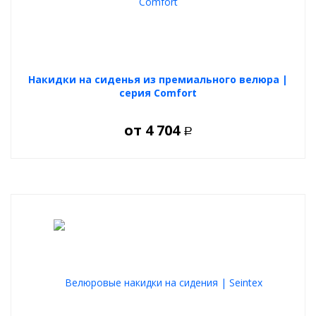
использования инструментов.
Универсальная совместимость
Подходят для большинства моделей автомобилей: седаны,
внедорожники, кроссоверы и другие.
Накидки на сиденья из премиального велюра |
серия Comfort
от
4 704
Р