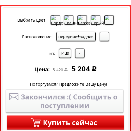
СКИДКА
Выбрать цвет:
передние+задние
-
Расположение:
Plus
-
Тип:
5 204
Цена:
Р
5 420
Р
Поторгуемся? Предложите Вашу цену!
Закончился :( Сообщить о
поступлении
Купить сейчас