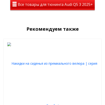
Все товары для тюнинга Audi Q5 3 2025+
Элегантный внешний вид
Накидки придают салону автомобиля
роскошный и ухоженный
облик, подчеркивая ваш безупречный вкус.
Комфорт 365 дней в году
Рекомендуем также
Дышащая структура велюра обеспечивает
идеальный
микроклимат
: согревает зимой и остается прохладной летом.
Высокое качество и надежность
Материалы премиум-класса и прочная фурнитура гарантируют
долговечность
и комфорт.
Функциональные преимущества
Антискользящая подкладка предотвращает смещение.
Прочные фиксаторы гарантируют надежную фиксацию.
В комплекте подголовники для дополнительного
удобства.
Легкость установки
Благодаря интуитивной системе крепления накидки
устанавливаются всего за 5 минут без необходимости