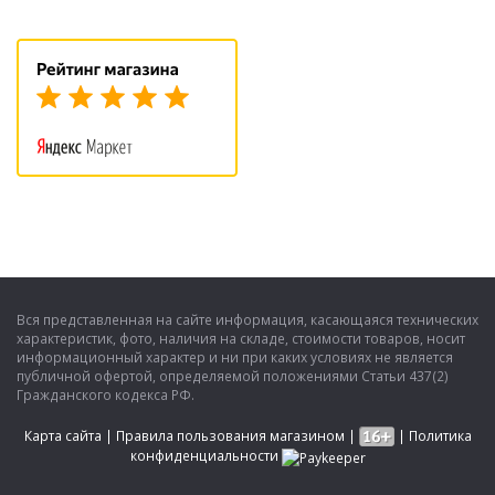
Вся представленная на сайте информация, касающаяся технических
характеристик, фото, наличия на складе, стоимости товаров, носит
информационный характер и ни при каких условиях не является
публичной офертой, определяемой положениями Статьи 437(2)
Гражданского кодекса РФ.
Карта сайта
|
Правила пользования магазином
|
|
Политика
конфиденциальности