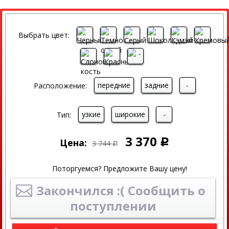
СКИДКА
Выбрать цвет:
передние
задние
-
Расположение:
узкие
широкие
-
Тип:
3 370
Цена:
Р
3 744
Р
Поторгуемся? Предложите Вашу цену!
Закончился :( Сообщить о
поступлении