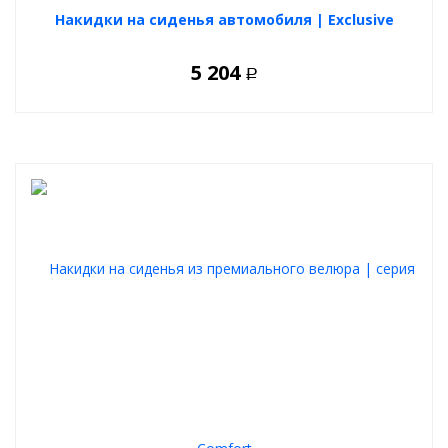
Аккуратные и стильные крепления обеспечивают надежную
Накидки на сиденья автомобиля | Exclusive
фиксацию накидок на сидении и не портят внешний вид салона.
5 204
Р
Качественная "дышащая" подкладка не препятствует
подогреву зимой и вентиляции летом.
Крученая армированная нить придает швам окантовки и
прострочки повышенную прочность и износостойкость.