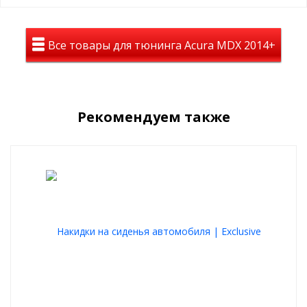
стильный вид
Все товары для тюнинга Acura MDX 2014+
Абсолютный комфорт
Накидки ТРОКОТ используются крыглый год, они согреют зимой
и подарят комфорт летом
Качественный материал
Рекомендуем также
При изготовлении используются материалы и фурнитура
высшего качества и износостойкости
Ручная работа
Каждая накидка прошивается вручную, что обеспечивает
высочайшее качество и точность строчки
Простота использования
Простые и надежные крепления - легкая установка за 5 минут
Подходят на любой автомобиль
Продумана каждая деталь