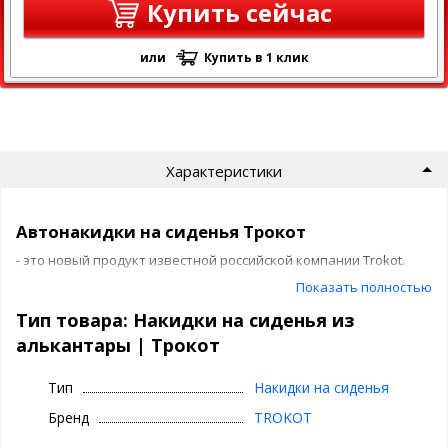
Купить сейчас
или
Купить в 1 клик
Характеристики
Автонакидки на сиденья Трокот
- это новый продукт известной российской компании Trokot.
Показать полностью
Тип товара: Накидки на сиденья из
Cтильный и индивидуальный интерьер
алькантары | Трокот
автомобиля с защитой от повреждений и
Тип
Накидки на сиденья
загрязнений
Бренд
TROKOT
Каждый автовладелец найдет комплект