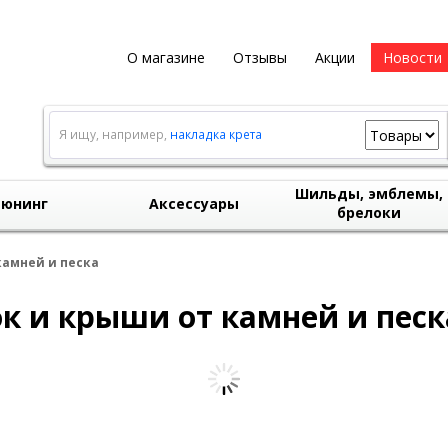
О магазине
Отзывы
Акции
Новости
Я ищу, например,
накладка крета
Шильды, эмблемы,
юнинг
Аксессуары
брелоки
камней и песка
к и крыши от камней и песк