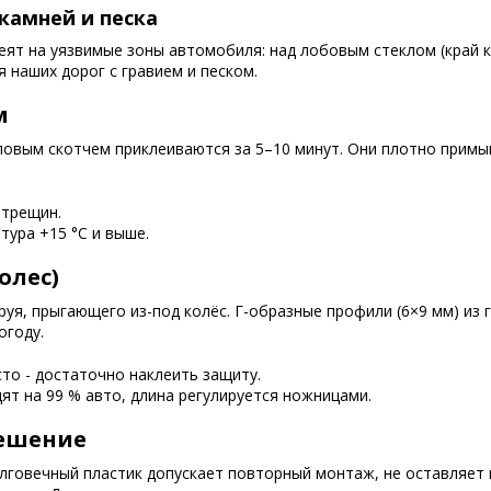
камней и песка
леят на уязвимые зоны автомобиля: над лобовым стеклом (край 
 наших дорог с гравием и песком.
м
ловым скотчем приклеиваются за 5–10 минут. Они плотно примы
отрещин.
тура +15 °C и выше.
олес)
уя, прыгающего из-под колёс. Г-образные профили (6×9 мм) из 
огоду.
сто - достаточно наклеить защиту.
ят на 99 % авто, длина регулируется ножницами.
решение
олговечный пластик допускает повторный монтаж, не оставляет 