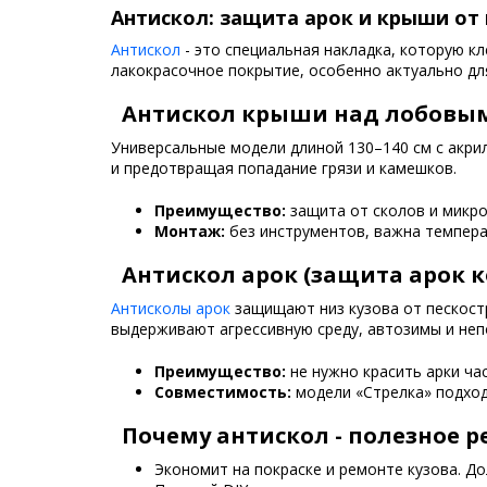
Антискол: защита арок и крыши от 
Антискол
- это специальная накладка, которую к
лакокрасочное покрытие, особенно актуально для
Антискол крыши над лобовы
Универсальные модели длиной 130–140 см с акри
и предотвращая попадание грязи и камешков.
Преимущество:
защита от сколов и микр
Монтаж:
без инструментов, важна темпера
Антискол арок (защита арок к
Антисколы арок
защищают низ кузова от пескостр
выдерживают агрессивную среду, автозимы и неп
Преимущество:
не нужно красить арки ча
Совместимость:
модели «Стрелка» подход
Почему антискол - полезное 
Экономит на покраске и ремонте кузова. Д