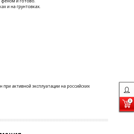
 феном и готово.
ах и на грунтовках.
 при активной эксплуатации на российских
0