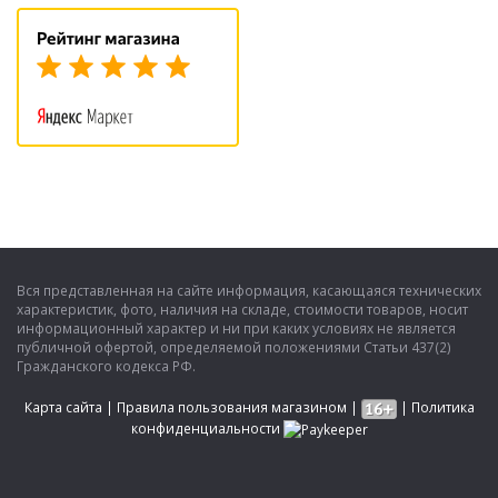
Вся представленная на сайте информация, касающаяся технических
характеристик, фото, наличия на складе, стоимости товаров, носит
информационный характер и ни при каких условиях не является
публичной офертой, определяемой положениями Статьи 437(2)
Гражданского кодекса РФ.
Карта сайта
|
Правила пользования магазином
|
|
Политика
конфиденциальности