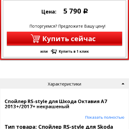
5 790
Цена:
Р
Поторгуемся? Предложите Вашу цену!
Купить сейчас
или
Купить в 1 клик
Характеристики
Спойлер RS-style для Шкода Октавия А7
2013+/2017+ некрашеный
Показать полностью
Skoda Octavia
Марка и
A7
Тип товара: Спойлер RS-style для Skoda
модель: