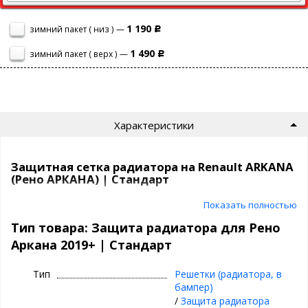
1 190
зимний пакет ( низ ) —
Р
1 490
зимний пакет ( верх ) —
Р
Характеристики
Защитная сетка радиатора на Renault ARKANA
(Рено АРКАНА) | Стандарт
Показать полностью
Сетка на радиатор Renault ARKANA (Рено АРКАНА) 2019+ защитит
ваш автомобиль от насекомых, камней, мусора и выглядит
Тип товара: Защита радиатора для Рено
просто отлично!
Аркана 2019+ | Стандарт
Самый продаваемый вариант среди защитных сеток на
сегодня.
Тип
Решетки (радиатора, в
бампер)
СТАНДАРТ
- это
/
Защита радиатора