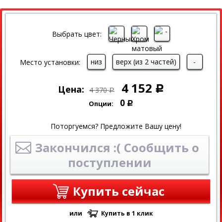
СКИДКА
Выбрать цвет:
низ
верх (из 2 частей)
-
Место установки:
4 152
Цена:
Р
4 370
Р
0
Опции:
Р
Поторгуемся? Предложите Вашу цену!
Закончился :( Сообщить о
поступлении
Купить сейчас
или
Купить в 1 клик