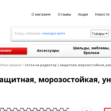
О магазине
Отзывы
Акции
Новости
Я ищу, например,
накладка крета
Шильды, эмблемы,
юнинг
Аксессуары
брелоки
 (Рено Аркана)
Cетка на радиатор | защитная, морозостойкая, ун
защитная, морозостойкая, у