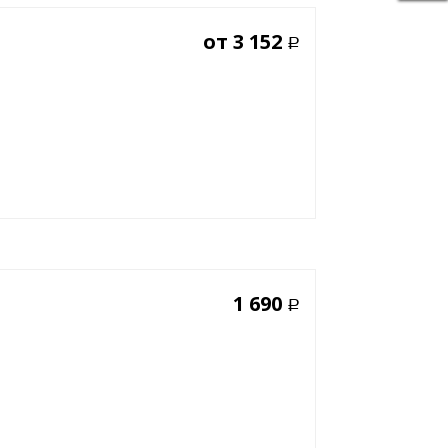
от
3 152
Р
1 690
Р