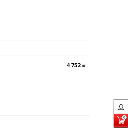
4 752
Р
0