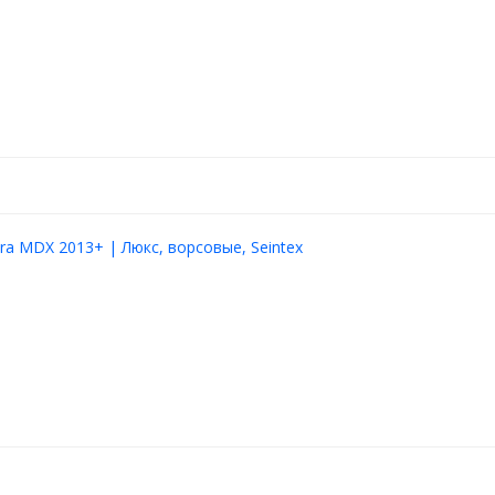
втомобилей, кроссоверов и
 часто выезжает на грунтовые
ить дополнительную защиту в
нное инженерное решение,
а, не нарушает теплообмен,
 для ЛКП. Практичный и
ra MDX 2013+ | Люкс, ворсовые, Seintex