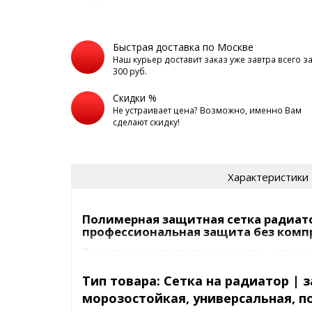
Быстрая доставка по Москве
Наш курьер доставит заказ уже завтра всего з
300 руб.
Скидки %
Не устраивает цена? Возможно, именно Вам
сделают скидку!
Характеристики
Полимерная защитная сетка радиато
профессиональная защита без комп
Полимерная защитная сетка радиатора - совреме
защиты радиатора от камней, насекомых, грязи и 
Инновационный полимерный материал повышенно
Тип товара: Cетка на радиатор | 
имеет острых кромок, безопасен для лакокрасочн
морозостойкая, универсальная, 
работе бортовой электроники. Производство - Рос