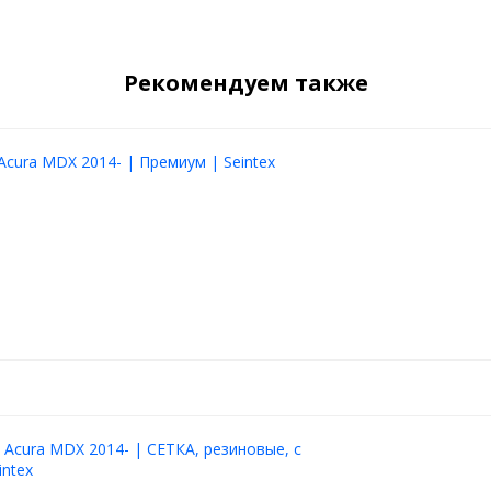
Рекомендуем также
 кроссоверов и SUV.
ия?
 сетка
Acura MDX 2014- | Премиум | Seintex
е края
 воздуха
лектронике
е
ая установка
ерной сетки.
 Acura MDX 2014- | СЕТКА, резиновые, с
intex