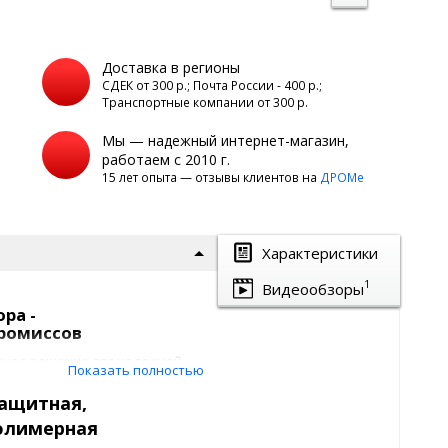
Доставка в регионы
а
СДЕК от 300 р.; Почта России - 400 р.;
Транспортные компании от 300 р.
Мы — надежный интернет-магазин,
работаем с 2010 г.
15 лет опыта — отзывы клиентов на
ДРОМе
Характеристики
1
Видеообзоры
ра -
ромиссов
нное решение для надежной
Показать полностью
дорожного мусора.
й прочности не ржавеет, не
защитная,
ого покрытия и не мешает
полимерная
сия.