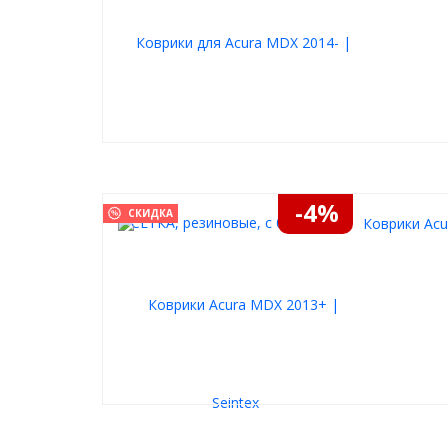
Сетка предназначена для владельцев легковых а
внедорожников. Особенно актуальна для тех, кто
дороги, загородные маршруты или хочет обеспеч
условиях города.
Итог
Полимерная защитная сетка радиатора - совреме
которое обеспечивает надежную защиту радиатор
совместимо с бортовой электроникой и безопасно
долговечный выбор для каждого автовладельца.
-4%
СКИДКА
Коврики Acu