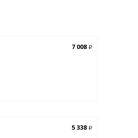
7 008
Р
5 338
Р