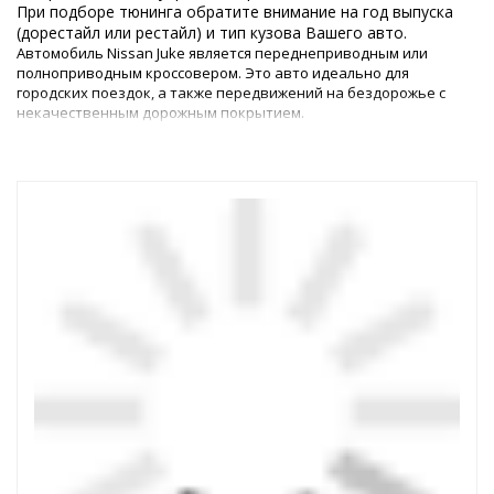
При подборе тюнинга обратите внимание на год выпуска
(дорестайл или рестайл) и тип кузова Вашего авто.
Автомобиль Nissan Juke является переднеприводным или
полноприводным кроссовером. Это авто идеально для
городских поездок, а также передвижений на бездорожье с
некачественным дорожным покрытием.
Тюнинг Ниссана Жука 2010+ – это возможность сделать машину
с эксклюзивным оформлением, которое будет оптимально
соответствовать запросам автовладельца. Обновление
позволит не только улучшить общий стиль машины, но и его
технические показатели – маневренность, скорость и
выносливость.