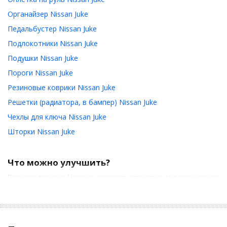
Органайзер Nissan Juke
Педальбустер Nissan Juke
Подлокотники Nissan Juke
Подушки Nissan Juke
Пороги Nissan Juke
Резиновые коврики Nissan Juke
Решетки (радиатора, в бампер) Nissan Juke
Чехлы для ключа Nissan Juke
Шторки Nissan Juke
Что можно улучшить?
В рамках тюнинга Ниссана делается установка и модернизация:
защитного обвеса, дуг, подножек;
верхних рейлингов и багажника;