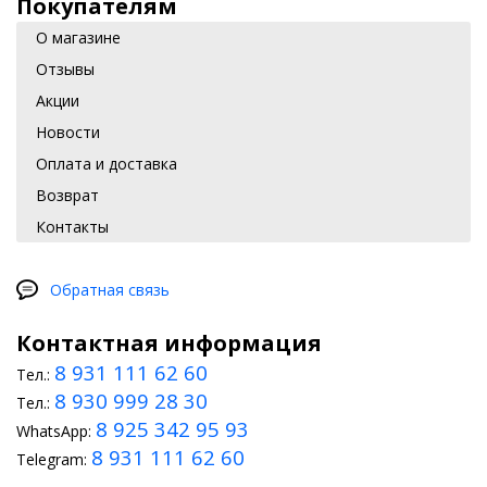
Покупателям
накладок на ручки дверей, пороги, фонари, что придаст
авто эстетичности;
О магазине
Отзывы
спойлера, улучшающего аэродинамические
характеристики.
Акции
Новости
Также можно сделать уникальный тюнинг салона для того,
чтобы водителю и пассажирам было комфортно находиться в
Оплата и доставка
машине.
Возврат
Что можно сделать самостоятельно?
Контакты
Многие автовладельцы предпочитают делать тюнинг своих
машин самостоятельно. При желании и определенном
мастерстве можно поменять своими силами в Nissan Juke:
Обратная связь
дизайн отделки приборов;
Контактная информация
8 931 111 62 60
оформление руля и коробки передач;
Тел.:
8 930 999 28 30
Тел.:
обивку салона;
8 925 342 95 93
WhatsApp:
оформление внешнего вида сидений.
8 931 111 62 60
Telegram: