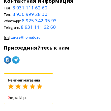
Контактная информация
8 931 111 62 60
оформление руля и коробки передач;
Тел.:
8 930 999 28 30
Тел.:
обивку салона;
8 925 342 95 93
WhatsApp:
оформление внешнего вида сидений.
8 931 111 62 60
Telegram:
Несмотря на превосходное изначальное оформление
zakaz@homato.ru
автомобиля, тюнинг сможет придать ей дополнительные
возможности и эстетическую привлекательность.
Присоединяйтесь к нам: