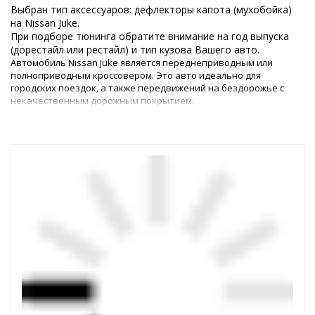
Выбран тип аксессуаров: дефлекторы капота (мухобойка)
на Nissan Juke.
При подборе тюнинга обратите внимание на год выпуска
(дорестайл или рестайл) и тип кузова Вашего авто.
Автомобиль Nissan Juke является переднеприводным или
полноприводным кроссовером. Это авто идеально для
городских поездок, а также передвижений на бездорожье с
некачественным дорожным покрытием.
Тюнинг Ниссана Жука 2010+ – это возможность сделать машину
с эксклюзивным оформлением, которое будет оптимально
соответствовать запросам автовладельца. Обновление
позволит не только улучшить общий стиль машины, но и его
технические показатели – маневренность, скорость и
выносливость.