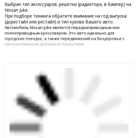
Выбран тип аксессуаров: решетки (радиатора, в бампер) на
Nissan Juke.
При подборе тюнинга обратите внимание на год выпуска
(дорестайл или рестайл) и тип кузова Вашего авто.
Автомобиль Nissan Juke является переднеприводным или
полноприводным кроссовером. Это авто идеально для
городских поездок, а также передвижений на бездорожье с
некачественным дорожным покрытием.
Тюнинг Ниссана Жука 2010+ – это возможность сделать машину
с эксклюзивным оформлением, которое будет оптимально
соответствовать запросам автовладельца. Обновление
позволит не только улучшить общий стиль машины, но и его
технические показатели – маневренность, скорость и
выносливость.