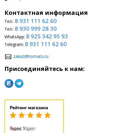
дизайн отделки приборов;
Контактная информация
8 931 111 62 60
оформление руля и коробки передач;
Тел.:
8 930 999 28 30
Тел.:
обивку салона;
8 925 342 95 93
WhatsApp:
оформление внешнего вида сидений.
8 931 111 62 60
Telegram:
Несмотря на превосходное изначальное оформление
zakaz@homato.ru
автомобиля, тюнинг сможет придать ей дополнительные
возможности и эстетическую привлекательность.
Присоединяйтесь к нам: