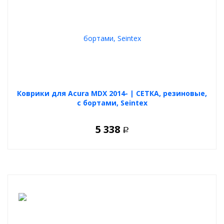
бортовой электроникой и безопасно для ЛКП. Практичный и
долговечный выбор для каждого автовладельца.
Коврики для Acura MDX 2014- | СЕТКА, резиновые,
с бортами, Seintex
5 338
Р