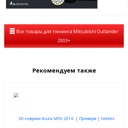
Параметр
Значение
Материал
Специальный ударопрочный полимер
Температура
от -40 °C до +80 °C
эксплуатации
Ширина ломаной
10 мм
линии
Все товары для тюнинга Mitsubishi Outlander
Внутреннее
8 мм
2003+
пространство ячейки
Прочность и
Ударопрочная, морозостойкая,
устойчивость
влагостойкая, УФ-устойчивая
Совместимость с
Не мешает работе парктроников и
электроникой
датчиков
Рекомендуем также
Размеры
1175 × 390 мм
Подходит для большинства легковых автомобилей,
кроссоверов и SUV.
Почему полимер лучше алюминия?
Алюминиевая сетка
Полимерная сетка
Острые края
Безопасные, гладкие края
Может нарушать охлаждение
Не влияет на поток воздуха