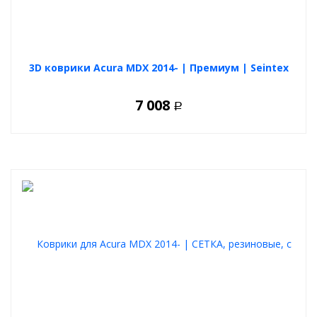
Может экранировать датчики
Не создает помех электронике
Возможность коррозии
Не ржавеет вообще
Сложна в монтаже
Быстрая и безопасная установка
Инструкция по установке
3D коврики Acura MDX 2014- | Премиум | Seintex
Снять передний бампер.
Замерить форму решеток радиатора.
Изготовить лекала из картона.
7 008
Р
Вырезать элементы нужной формы из полимерной сетки.
Закрепить сетку на бампере стяжками.
Установить бампер обратно.
Кому подойдёт
Сетка предназначена для владельцев легковых автомобилей,
кроссоверов и внедорожников. Особенно актуальна для тех,
кто часто выезжает на грунтовые дороги, загородные
маршруты или хочет обеспечить дополнительную защиту в
условиях города.
Итог
Полимерная защитная сетка радиатора - современное
инженерное решение, которое обеспечивает надежную
защиту радиатора, не нарушает теплообмен, совместимо с