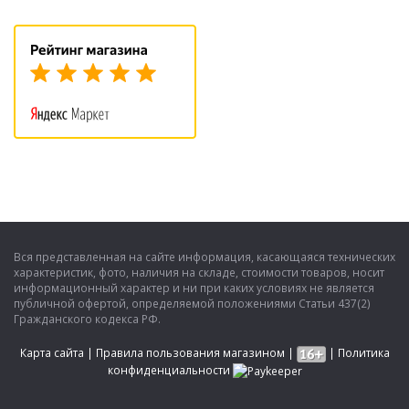
Вся представленная на сайте информация, касающаяся технических
характеристик, фото, наличия на складе, стоимости товаров, носит
информационный характер и ни при каких условиях не является
публичной офертой, определяемой положениями Статьи 437(2)
Гражданского кодекса РФ.
Карта сайта
|
Правила пользования магазином
|
|
Политика
конфиденциальности