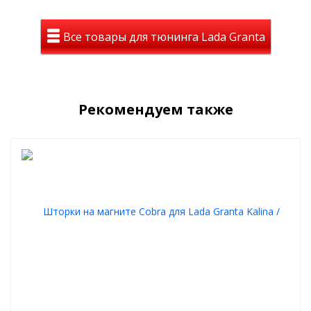
Шторки также выполняют роль москитной сетки и можно смело,
открыв окна, наслаждаться природой без назойливых комаров,
Все товары для тюнинга Lada Granta
мошкары и т.д.
А также - важно аллергиков - избавится от тополиного пуха,
пыльцы и пыли.
Особенности и установка:
Рекомендуем также
держатся на магнитах, ставятся в оконный проем двери
элементарная установка и снятие
не мешают обзору (прозрачность 70-80%)
не слетают от опускания стекла
не слетают на высокой скорости