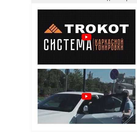
идеальное прилегание
быстрая установка и снятие
комфорт и безопасность на каждый день
Преимущества шторок для Lada G
задержка солнечных лучей
предотвращение нагрева салона
защита от посторонних взглядов
защита от насекомых, пыли и пуха
установка шторок TROKOT - легальна и допу
Особенности и установка:
держатся на магнитах, установленных в ок
элементарная установка и снятие
не слетают от опускания стекла
не слетают на высокой скорости