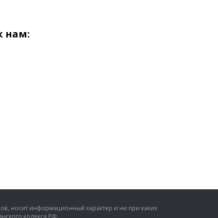
 нам:
ров, носит информационный характер и ни при каких
нского кодекса РФ.