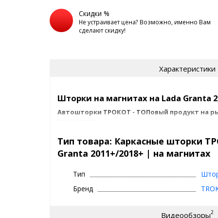
Скидки %
Не устраивает цена? Возможно, именно Вам
сделают скидку!
Характеристики
Шторки на магнитах на Lada Granta 2
Автошторки ТРОКОТ - ТОПовый продукт на 
тонировки.
Их советуют известные автоблогеры, такие как Ac
Тип товара: Каркасные шторки Т
положительных отзывов в интернете.
Granta 2011+/2018+ | на магнитах
За что мы любим ТРОКОТ шторки
Тип
Што
2011+/2018+ ?
Бренд
TRO
отличная обзорность
затемнение как у обычной тонировки - 15%
2
Видеообзоры
качество продукции (крепления, материалы