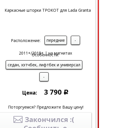
передние
-
Расположение:
Особенности:
седан, хэтчбек, лифтбек и универсал
-
3 790
Цена:
Р
Поторгуемся? Предложите Вашу цену!
Закончился :(
Сообщить о