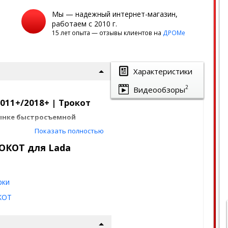
Мы — надежный интернет-магазин,
работаем с 2010 г.
15 лет опыта — отзывы клиентов на
ДРОМе
Характеристики
2
Видеообзоры
011+/2018+ | Трокот
рынке быстросъемной
Показать полностью
ademeg, Лиса Рулит и полно
РОКОТ для Lada
 для Lada Granta
рки
KOT
)