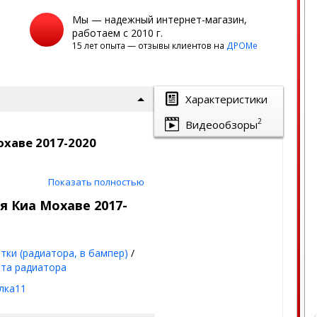
Мы — надежный интернет-магазин,
работаем с 2010 г.
15 лет опыта — отзывы клиентов на
ДРОМе
Характеристики
2
Видеообзоры
охаве 2017-2020
Показать полностью
 защитит ваш автомобиль от
ично!
я Киа Мохаве 2017-
к на сегодня.
тки (радиатора, в бампер)
/
та радиатора
лка11
мм)
+ лак
(стойкое к химии и