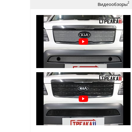
2
Видеообзоры
износу)
крепление:
пластиковые Г-образные за
Защита радиатора для Киа Мохаве 2017-2020 рест
легко устанавливается
без снятия бампер
не мешает воздушным потокам
добавит эксклюзивности внешнему виду Ва
а главное:
реально защитит ваш радиато
* также доступна опция - зимний
ВАЖНО!!!
Устанавливается
ТОЛЬКО
на защитную
производителя
Зимний пакет (зимние заглушки поверх защитной с
защита радиатора в минусовую погоду от сн
и т.д.
помогает сохранить тепло в моторном отсе
простая САМОСТОЯТЕЛЬНАЯ установка, креп
ячейку защитной сетки радиатора
Пример установки зимнего пакета