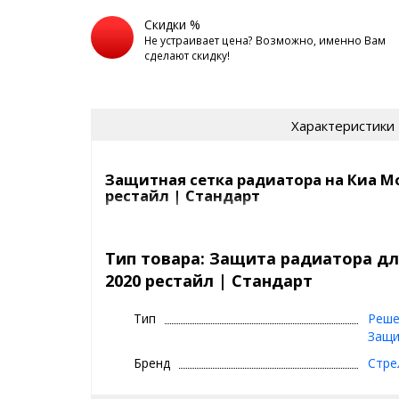
Скидки %
Не устраивает цена? Возможно, именно Вам
сделают скидку!
Характеристики
Защитная сетка радиатора на Киа М
рестайл | Стандарт
Сетка на радиатор Киа Мохаве 2017-2020 рестайл
насекомых, камней, мусора и выглядит просто отл
Тип товара: Защита радиатора дл
2020 рестайл | Стандарт
Самый продаваемый вариант среди защитных сето
СТАНДАРТ
- это
Тип
Реше
цвет:
хром, черный
Защи
сетка:
алюминий, 1 мм
Бренд
Стре
кант сетки:
квадратный, из резины (10x5 
ячейки:
5x5 мм, ромб
покрытие сетки:
порошково-полимерное 