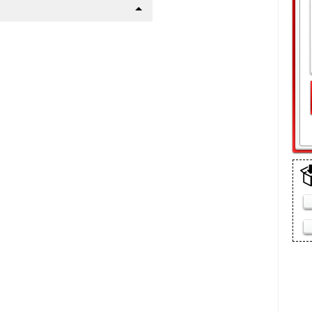
щелки
айл | Стандарт
а
(10 мин)
шего авто
р !
 пакет
 сетку радиатора данного
етки):
ежно-грязевых мас, реагентов
ке
ится пластиковыми винтами в
: