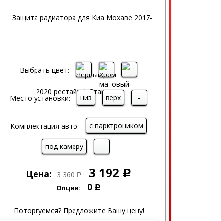
Выбрать цвет:
низ
верх
-
Место установки:
с парктроником
Комплектация авто:
под камеру
-
3 192
Цена:
Р
3 360
Р
0
Опции:
Р
Поторгуемся? Предложите Вашу цену!