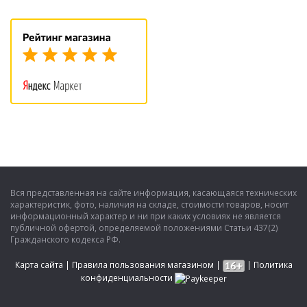
Вся представленная на сайте информация, касающаяся технических
характеристик, фото, наличия на складе, стоимости товаров, носит
информационный характер и ни при каких условиях не является
публичной офертой, определяемой положениями Статьи 437(2)
Гражданского кодекса РФ.
Карта сайта
|
Правила пользования магазином
|
|
Политика
конфиденциальности