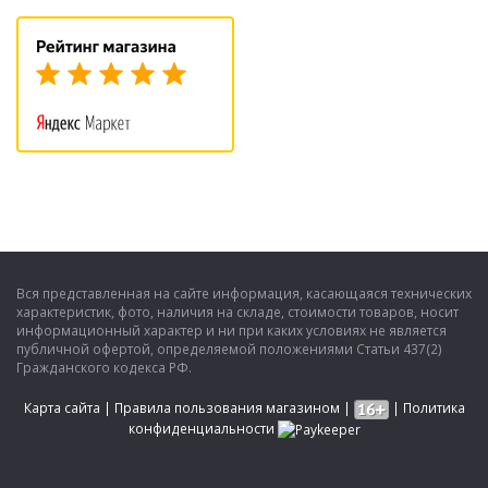
Вся представленная на сайте информация, касающаяся технических
характеристик, фото, наличия на складе, стоимости товаров, носит
информационный характер и ни при каких условиях не является
публичной офертой, определяемой положениями Статьи 437(2)
Гражданского кодекса РФ.
Карта сайта
|
Правила пользования магазином
|
|
Политика
конфиденциальности