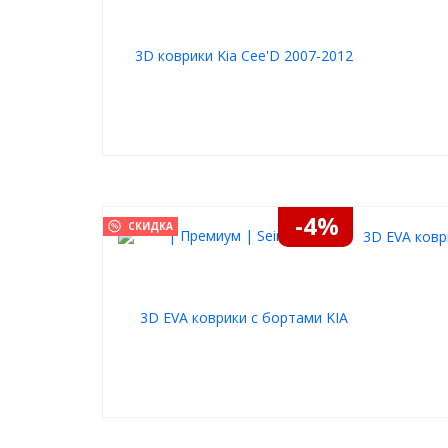
-4%
СКИДКА
3D EVA ковр