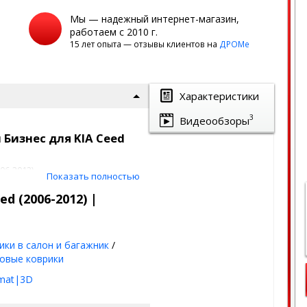
Мы — надежный интернет-магазин,
работаем с 2010 г.
15 лет опыта — отзывы клиентов на
ДРОМе
Характеристики
3
Видеообзоры
 Бизнес для KIA Ceed
06-2012)
Показать полностью
 слоя
d (2006-2012) |
кой
тик
ики в салон и багажник
/
omat
овые коврики
mat|3D
овых и текстильных