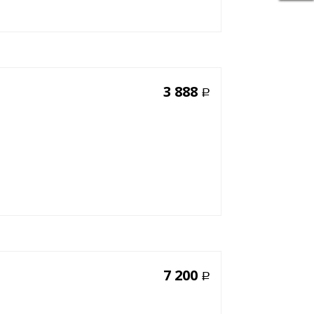
3 888
Р
7 200
Р