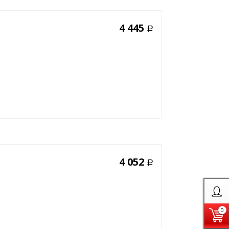
4 445
Р
4 052
Р
0