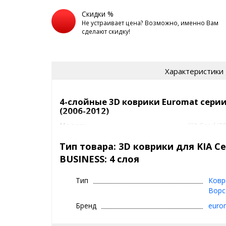
Скидки %
Не устраивает цена? Возможно, именно Вам
сделают скидку!
Характеристики
4-слойные 3D коврики Euromat серии
(2006-2012)
Модель
KIA Ceed (20
Артикул
EMC3D
Класс
BUSINESS: 4
Тип товара: 3D коврики для KIA Cee
Задний ряд
с перемыч
BUSINESS: 4 слоя
Подпятник
термоплас
Производитель
3D|Euromat
Тип
Ковр
Коврики 3D|Eur
Ворс
Бренд
euro
⊕ объединяют лучшие качества резин
ковриков