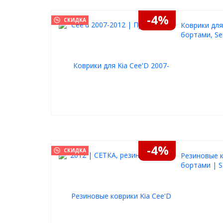
-4%
СКИДКА
Коврики для
бортами, Se
-4%
СКИДКА
Резиновые к
бортами | S