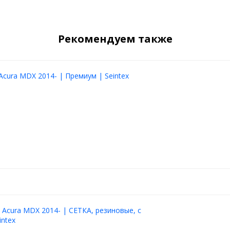
Рекомендуем также
 кроссоверов и SUV.
ия?
 сетка
Acura MDX 2014- | Премиум | Seintex
е края
 воздуха
лектронике
е
ая установка
ерной сетки.
 Acura MDX 2014- | СЕТКА, резиновые, с
intex