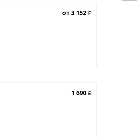
от
3 152
Р
1 690
Р