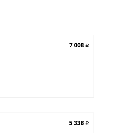
7 008
Р
5 338
Р