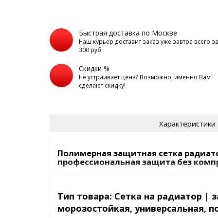
Быстрая доставка по Москве
Наш курьер доставит заказ уже завтра всего з
300 руб.
Скидки %
Не устраивает цена? Возможно, именно Вам
сделают скидку!
Характеристики
Полимерная защитная сетка радиато
профессиональная защита без комп
Полимерная защитная сетка радиатора - совреме
защиты радиатора от камней, насекомых, грязи и 
Инновационный полимерный материал повышенно
Тип товара: Cетка на радиатор | 
имеет острых кромок, безопасен для лакокрасочн
морозостойкая, универсальная, 
работе бортовой электроники. Производство - Рос