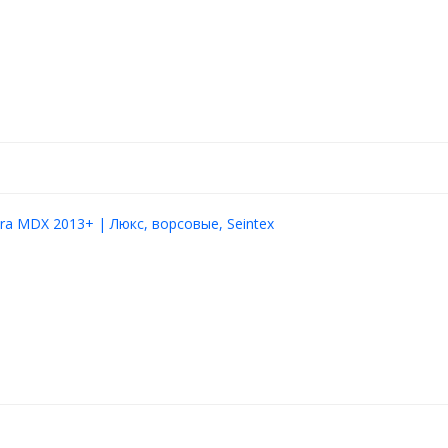
втомобилей, кроссоверов и
 часто выезжает на грунтовые
ить дополнительную защиту в
нное инженерное решение,
а, не нарушает теплообмен,
 для ЛКП. Практичный и
ra MDX 2013+ | Люкс, ворсовые, Seintex