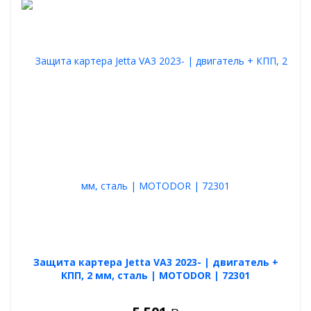
удобной доставкой по всей России. Это надёжное решение для
вашего автомобиля - по разумной цене и с гарантией качества
от проверенного производителя.
Защита картера Jetta VA3 2023- | двигатель +
КПП, 2 мм, сталь | MOTODOR | 72301