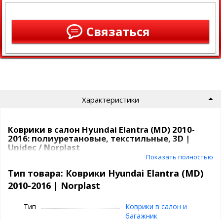
Связаться
Характеристики
Коврики в салон Hyundai Elantra (MD) 2010-
2016: полиуретановые, текстильные, 3D |
Unidec / Norplast
Показать полностью
Коврики Unidec
в атомобиль от компаниии Норпласт бывают
Тип товара: Коврики Hyundai Elantra (MD)
из
полиуретана
и
текстиля
.
2010-2016 | Norplast
Полиуретановые коврики для Hyundai
Elantra (MD) 2010-2016
Тип
Коврики в салон и
багажник