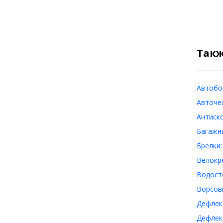
Такж
Автобок
Авточех
Антиско
Багажни
Брелки:
Велокре
Водосто
Ворсовы
Дефлект
Дефлект