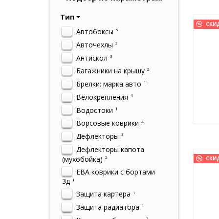
Тип
СКИ
Автобоксы
5
Авточехлы
2
Антискол
3
Багажники на крышу
2
Брелки: марка авто
1
Велокрепления
4
Водостоки
1
Ворсовые коврики
4
Дефлекторы
3
Дефлекторы капота
(мухобойка)
2
СКИ
ЕВА коврики с бортами
3д
1
Защита картера
1
Защита радиатора
1
2