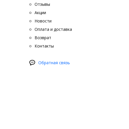
Отзывы
обратит
Акции
Что м
Новости
Зачасту
Оплата и доставка
о
Возврат
к
Контакты
д
Обратная связь
Для мод
инновац