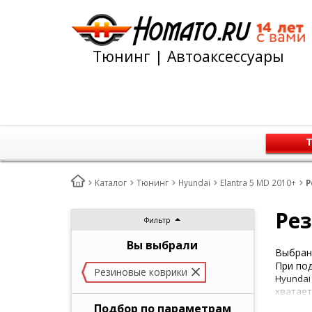
Тюнинг | Автоаксессуары
Т
Каталог
Тюнинг
Hyundai
Elantra 5 MD 2010+
Р
Рез
Фильтр
Вы выбрали
Выбран 
При под
Резиновые коврики
Hyundai
хватает
Подбор по параметрам