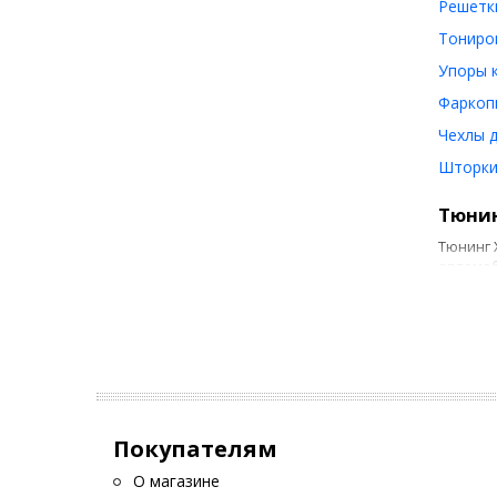
Решетки
Тониров
Упоры к
Фаркопы
Чехлы д
Шторки 
Тюнин
Тюнинг 
автомоб
М
о
А
с
М
Покупателям
о
О магазине
Все вид