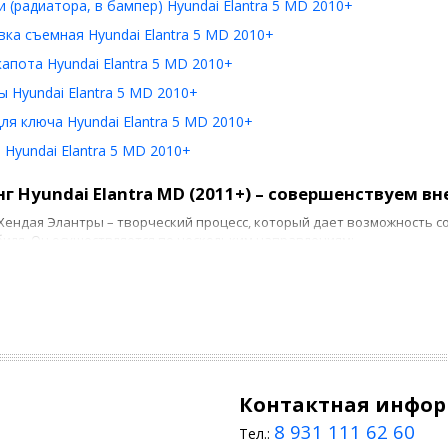
 (радиатора, в бампер) Hyundai Elantra 5 MD 2010+
ка съемная Hyundai Elantra 5 MD 2010+
апота Hyundai Elantra 5 MD 2010+
 Hyundai Elantra 5 MD 2010+
ля ключа Hyundai Elantra 5 MD 2010+
Hyundai Elantra 5 MD 2010+
г Hyundai Elantra MD (2011+) – совершенствуем в
Хендая Элантры – творческий процесс, который дает возможность 
иля. Он осуществляется по нескольким направлениям:
одернизация оптики. Она предполагает установку альтернативных 
птики.
эродинамический тюнинг. Сделать машину спортивней и брутальней 
пойлеров и рейлингов, новых колесных дисков и шин.
онтаж улучшенных решеток радиатора. Такой прием дает возможнос
Контактная инфо
ставаться в рабочем состоянии.
8 931 111 62 60
Тел.:
ы внешнего тюнинга можно осуществить своими руками, однако при