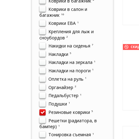
Коврики в багажник
Коврики в салон и
багажник
10
Коврики ЕВА
1
Крепления для лыж и
сноубордов
2
Накидки на сиденья
7
СКИ
Накладки
5
Накладки на зеркала
1
Накладки на пороги
1
Оплетка на руль
1
Органайзер
2
Педальбустер
1
Подушки
1
Резиновые коврики
5
Решетки (радиатора, в
бампер)
1
Тонировка съемная
1