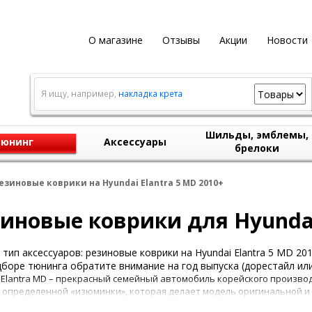
О магазине
Отзывы
Акции
Новости
Я ищу, например,
накладка крета
Шильды, эмблемы,
юнинг
Аксессуары
брелоки
езиновые коврики на Hyundai Elantra 5 MD 2010+
иновые коврики для Hyundai
тип аксессуаров: резиновые коврики на Hyundai Elantra 5 MD 201
боре тюнинга обратите внимание на год выпуска (дорестайл или
 Elantra MD – прекрасный семейный автомобиль корейского производ
 определенной «изюминки», которая делает модель оригинальной и 