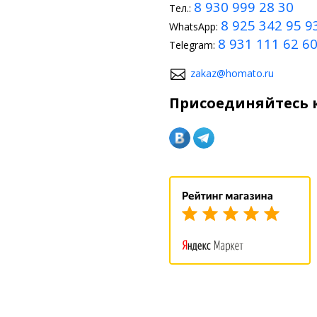
8 930 999 28 30
Тел.:
ься к специалистам.
8 925 342 95 9
WhatsApp:
ожно изменить в салоне Hyundai Elantra MD
8 931 111 62 6
Telegram:
ю для тюнинга интерьера владельцы применяют:
zakaz@homato.ru
ригинальные чехлы на сиденья и коврики на пол;
Присоединяйтесь к
ачественную шумоизоляцию;
екоративные накладки на педали управления, дверные ручки, рычаг
ернизации салона перетягивают штатную обшивку или салон кожей,
ионной, устанавливают системы навигации или противоугонные тех