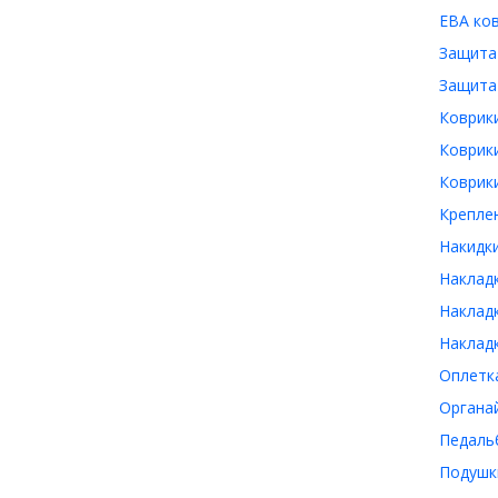
ЕВА ков
Защита 
Защита 
Коврики
Коврики
Коврики
Креплен
Накидки
Накладк
Накладк
Накладк
Оплетка
Органай
Педальб
Подушки