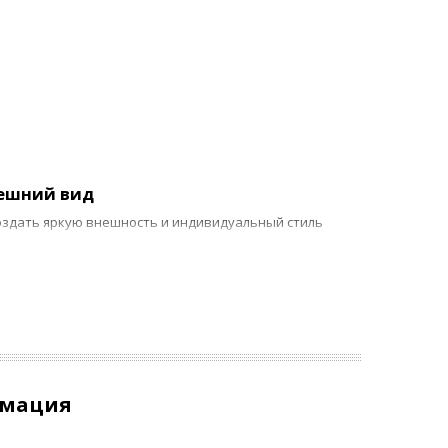
нешний вид
создать яркую внешность и индивидуальный стиль
осветительных приборов либо доработку родной
позволяет установка обвесов на бамперы и капот,
ть мотору более эффективно охлаждаться и дольше
рмация
 более серьезных доработках рекомендуется