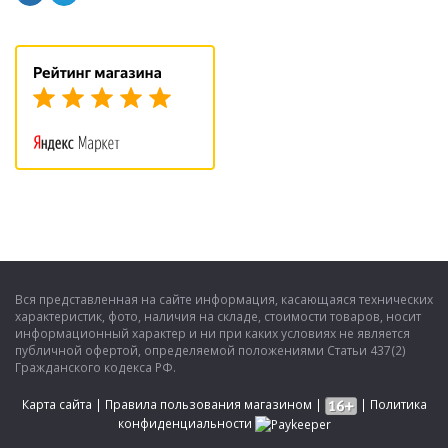
Вся представленная на сайте информация, касающаяся технических
характеристик, фото, наличия на складе, стоимости товаров, носит
информационный характер и ни при каких условиях не является
публичной офертой, определяемой положениями Статьи 437(2)
Гражданского кодекса РФ.
Карта сайта
|
Правила пользования магазином
|
|
Политика
конфиденциальности