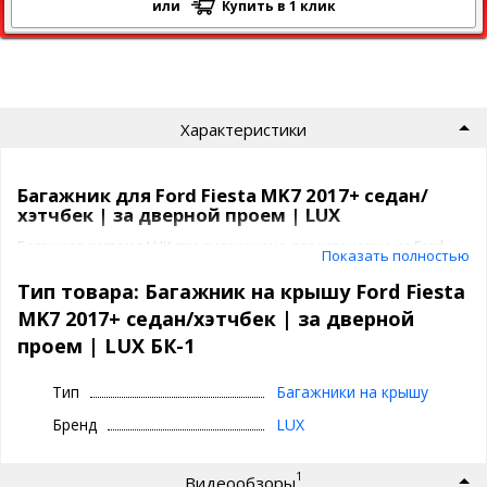
или
Купить в 1 клик
Характеристики
Багажник для Ford Fiesta MK7 2017+ седан/
хэтчбек | за дверной проем | LUX
Багажная система LUX предназначена для установки на Ford
Показать полностью
Fiesta MK7 2017+ седан/хэтчбек | за дверной проем на крышу
автомобиля.
Тип товара: Багажник на крышу Ford Fiesta
Крепежные элементы жестко фиксируют багажник в
MK7 2017+ седан/хэтчбек | за дверной
необходимом положении. Для предотвращения повреждения
проем | LUX БК-1
лакокрасочного слоя крыши, крепежные элементы покрыты
специальным полиуретановым составом.
Тип
Багажники на крышу
Багажник ЛЮКС представляет собой
2 поперечины
Бренд
LUX
4 адаптера под ваш авто
Поперечины багажника ЛЮКС представлены в 3 вариантах
1
Видеообзоры