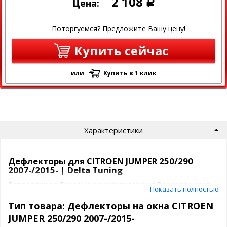
2 108
Цена:
Р
Поторгуемся? Предложите Вашу цену!
Купить сейчас
или
Купить в 1 клик
Характеристики
Дефлекторы для CITROEN JUMPER 250/290
2007-/2015- | Delta Tuning
Ветровики на боковые окна популярны в России за счет
Показать полностью
их приемлимой цены и отличного качества.
Тип товара: Дефлекторы на окна CITROEN
На данный момент данные дефлекторы для CITROEN JUMPER
JUMPER 250/290 2007-/2015-
250/290 2007-/2015- выпускаются в отличном исполнении