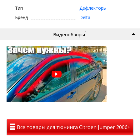
Без хром молдинга
- чисто черные- ширина 5-7 см
Тип
Дефлекторы
Дефлекторы окон на CITROEN JUMPER 250/290 2007-/2015-
Бренд
Delta
приклеиваются на рамки дверей с помощью двухстороннего
скотча 3M, который уже нанесен с задней стороны каждого
1
ветровика.
Видеообзоры
Цвет дефлекторов — темно-дымчатый, тонированный
На авто дефлекторы смотрятся полностью темными, но при
этом из салона автомобиля все отлично просматривается.
Материал: лёгкое и высококачественное оргстекло
Дефлекторы уберегут Вас от слепящего солнца, помогут в
дождливую погоду и будут радовать Вас долгие годы.
Все товары для тюнинга Citroen Jumper 2006+