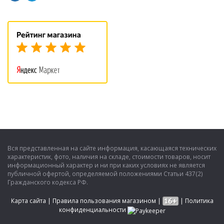
Вся представленная на сайте информация, касающаяся технических
характеристик, фото, наличия на складе, стоимости товаров, носит
информационный характер и ни при каких условиях не является
публичной офертой, определяемой положениями Статьи 437(2)
Гражданского кодекса РФ.
Карта сайта
|
Правила пользования магазином
|
|
Политика
конфиденциальности