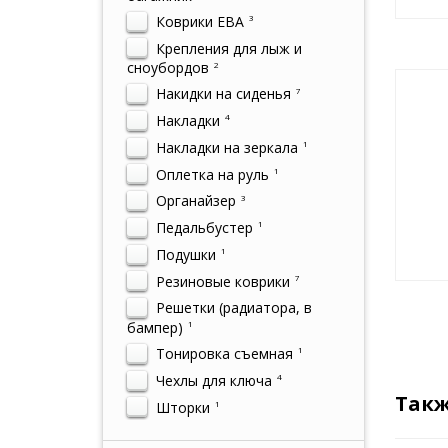
Коврики ЕВА
3
Крепления для лыж и
сноубордов
2
Накидки на сиденья
7
Накладки
4
Накладки на зеркала
1
Оплетка на руль
1
Органайзер
3
Педальбустер
1
Подушки
1
Резиновые коврики
7
Решетки (радиатора, в
бампер)
1
Тонировка съемная
1
Чехлы для ключа
4
Такж
Шторки
1