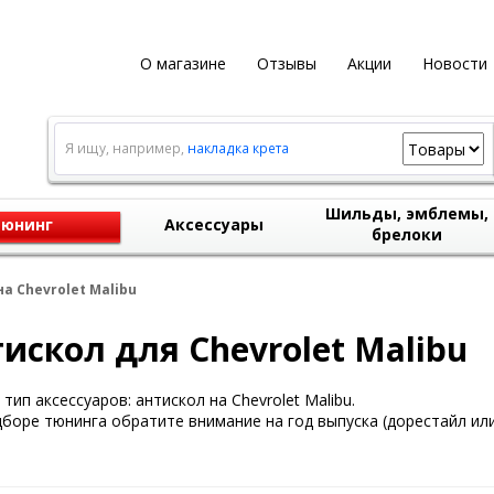
О магазине
Отзывы
Акции
Новости
Я ищу, например,
накладка крета
Шильды, эмблемы,
юнинг
Аксессуары
брелоки
а Chevrolet Malibu
искол для Chevrolet Malibu
тип аксессуаров: антискол на Chevrolet Malibu.
боре тюнинга обратите внимание на год выпуска (дорестайл или