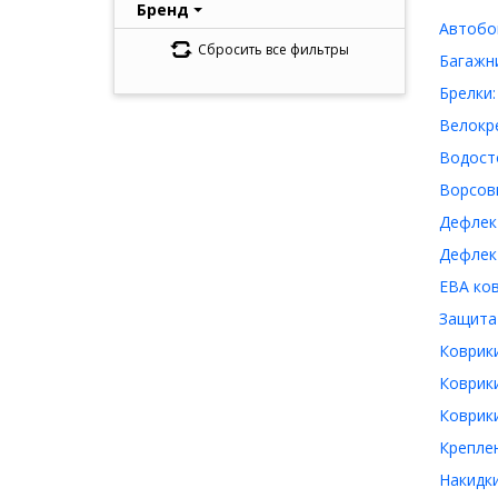
Бренд
Автобок
Сбросить все фильтры
Багажни
Брелки:
Велокре
Водосто
Ворсовы
Дефлект
Дефлект
ЕВА ков
Защита 
Коврики
Коврики
Коврики
Креплен
Накидки