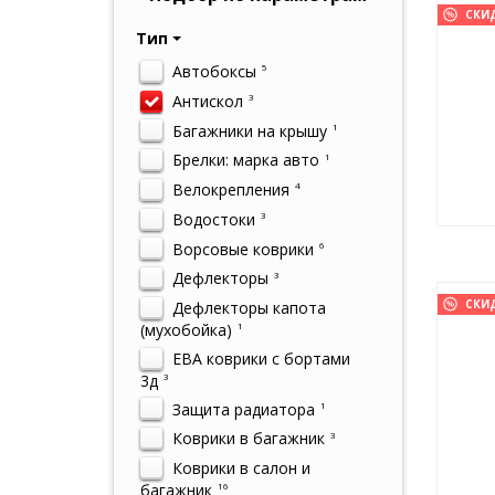
СКИ
Тип
Автобоксы
5
Антискол
3
Багажники на крышу
1
Брелки: марка авто
1
Велокрепления
4
Водостоки
3
Ворсовые коврики
6
Дефлекторы
3
СКИ
Дефлекторы капота
(мухобойка)
1
ЕВА коврики с бортами
3д
3
Защита радиатора
1
Коврики в багажник
3
Коврики в салон и
багажник
16