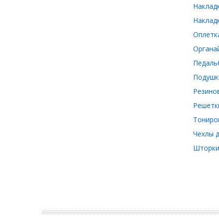
Накладк
Накладк
Оплетка
Органай
Педальб
Подушки
Резинов
Решетки
Тониров
Чехлы д
Шторки 