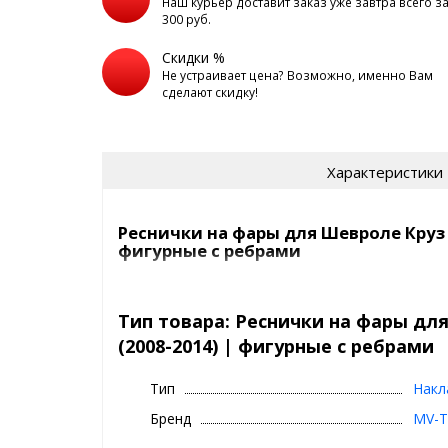
Наш курьер доставит заказ уже завтра всего з
300 руб.
Скидки %
Не устраивает цена? Возможно, именно Вам
сделают скидку!
Характеристики
Реснички на фары для Шевроле Круз (
фигурные с ребрами
Марка и
Chevrolet Cruze (2008-
модель:
2014)
Тип товара: Реснички на фары для
Накладки на фары - 2
Комплектность:
(2008-2014) | фигурные с ребрами
шт.(левый и правый)
Цвет:
Неокрашенный черный пластик
Габариты:
590мм*50мм*30мм
Тип
Накл
Бренд
MV-T
Вес (граммы):
85 гр.