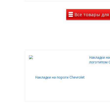
Материал:
АБС Пластик
Время установки:
5-10 мин.
Все товары для 
Накладки на
логотипом C