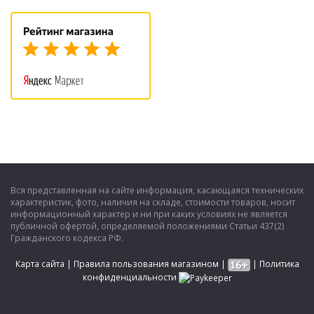
Вся представленная на сайте информация, касающаяся технических
характеристик, фото, наличия на складе, стоимости товаров, носит
информационный характер и ни при каких условиях не является
публичной офертой, определяемой положениями Статьи 437(2)
Гражданского кодекса РФ.
Карта сайта
|
Правила пользования магазином
|
|
Политика
конфиденциальности