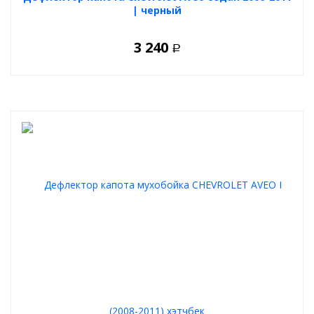
| черный
3 240
Р