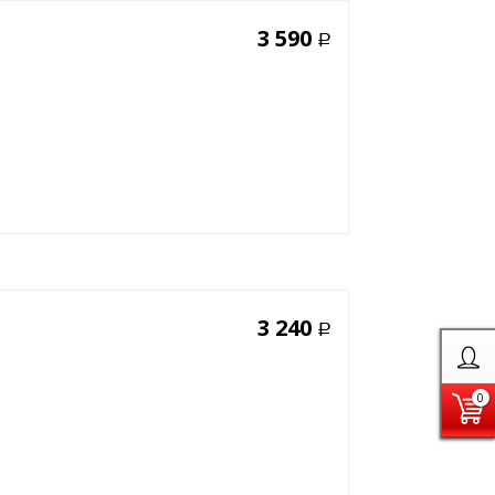
3 590
Р
3 240
Р
0