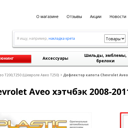
О магазине
Отзывы
Акции
Новости
Я ищу, например,
накладка крета
Шильды, эмблемы,
юнинг
Аксессуары
брелоки
eo T200,T250 (Шевроле Авео Т250)
Дефлектор капота Chevrolet Aveo 
rolet Aveo хэтчбэк 2008-201