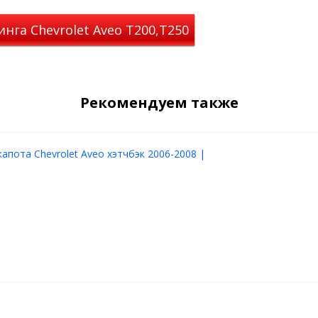
е демпферы между
нга Chevrolet Aveo T200,T250
обовым стеклом, защитой
биля.
к 2008-2011 (T250)
можно
Рекомендуем также
своему автомобилю надежную
апота Chevrolet Aveo хэтчбэк 2006-2008 |