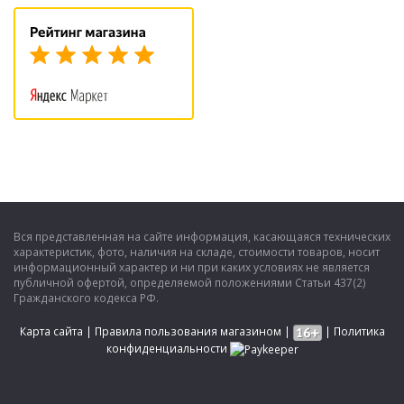
Вся представленная на сайте информация, касающаяся технических
характеристик, фото, наличия на складе, стоимости товаров, носит
информационный характер и ни при каких условиях не является
публичной офертой, определяемой положениями Статьи 437(2)
Гражданского кодекса РФ.
Карта сайта
|
Правила пользования магазином
|
|
Политика
конфиденциальности