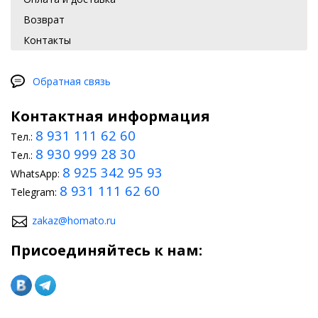
потребуются специальные инструменты.
Возврат
Что можно сделать самому?
Контакты
Что касается возможности провести тюнинг Chery Exeed RX 2023
2024 собственными усилиями, то сюда также могут входить
мероприятия по улучшению шумоизоляции. Для этого
Обратная связь
достаточно использовать специальный уплотнитель. Многие
автолюбители выполняют улучшение оптики, что
Контактная информация
обеспечивает более комфортную и безопасную езду, а также
устанавливают спойлер. Кроме того, в магазине доступно много
8 931 111 62 60
Тел.:
аксессуаров, которые всегда можно купить для преображения
8 930 999 28 30
своего авто.
Тел.:
8 925 342 95 93
WhatsApp:
8 931 111 62 60
Telegram:
zakaz@homato.ru
Присоединяйтесь к нам: