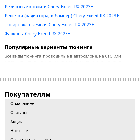
Резиновые коврики Chery Exeed RX 2023+
Решетки (радиатора, в бампер) Chery Exeed RX 2023+
Тонировка съемная Chery Exeed RX 2023+
Фаркопы Chery Exeed RX 2023+
Популярные варианты тюнинга
Все виды тюнинга, проводимые в автосалоне, на СТО или
самостоятельно, можно разделить на две основные группы:
Тюнинг салона. Он предусматривает использование
новых накидок на сиденье, ковриков и т. д. Если такие
действия можно выполнить своими руками, то для более
серьезных работ потребуются услуги специалиста,
Покупателям
например, при необходимости установки
электростеклоподъемника.
О магазине
Отзывы
Внешний тюнинг. Зачастую это установка
дополнительных элементов корпуса, например, защиты
Акции
радиатора, антискола для крыши и пр.
Новости
Такие задачи лучше доверить специалистам, так как здесь
Оплата и доставка