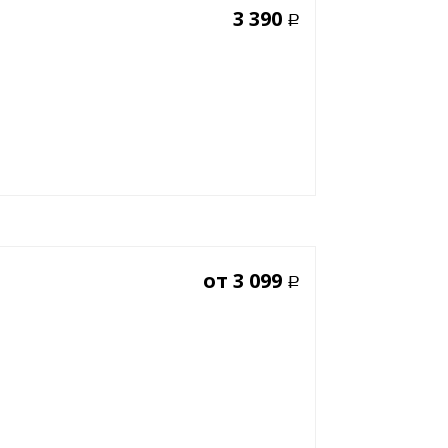
3 390
Р
от
3 099
Р