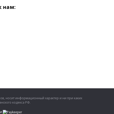
 нам:
ров, носит информационный характер и ни при каких
нского кодекса РФ.
ти