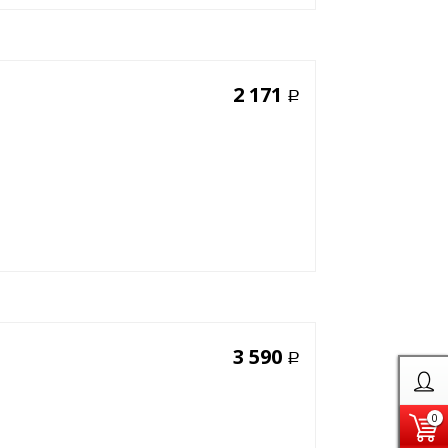
2 171
Р
3 590
Р
0