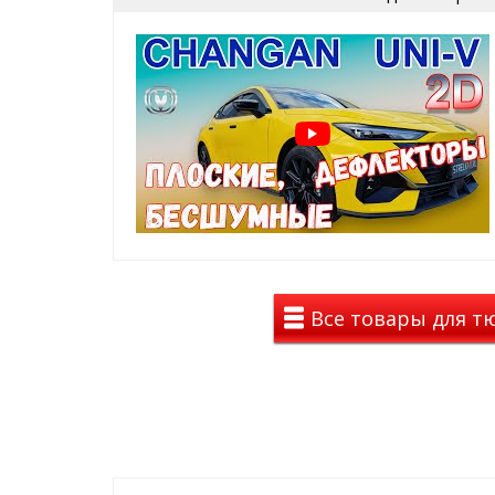
комплекты в зависимости от авто могут 
частей или 6 частей или 8 частей
Выбирайте доступный вариант в конфигураторе.
Дефлекторы окон на Changan UNI-V 2022- приклеив
помощью двухстороннего скотча 3M, который уже 
каждого ветровика.
Цвет дефлекторов — темно-дымчатый, тон
На авто дефлекторы смотрятся полностью темными
автомобиля все отлично просматривается.
Материал: лёгкое и высококачественное оргстекл
Все товары для тю
Для чего нужны эти премиальные 2D дефлек
дефлекторы окон 2Д предназначены для от
автомобиля при любой погоде
в движении осадки и брызги от луж не попад
на парковке в жару можно приоткрыть окна,
авто, при этом открытые окна не видны за 
после мойки при приоткрытых окнах выветр
и летом.
проветривания при курении вейпов или таб