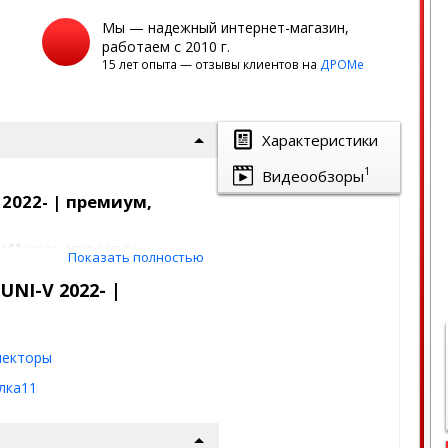
Мы — надежный интернет-магазин,
работаем с 2010 г.
15 лет опыта — отзывы клиентов на
ДРОМе
Характеристики
1
Видеообзоры
2022- | премиум,
11 не выступает за
Показать полностью
 не создают
 автомобилем как единое
NI-V 2022- |
тъемлемая часть, с
о невидим.
екторы
ля Changan UNI-V 2022-
лка11
ванной полосой