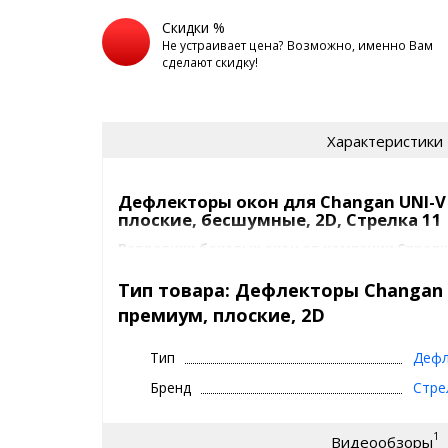
Скидки %
Не устраивает цена? Возможно, именно Вам
сделают скидку!
Характеристики
Дефлекторы окон для Changan UNI-V 
плоские, бесшумные, 2D, Стрелка 11
Ветровики боковых окон от компании Стрелка
пределы авто и не мешают потокам воздуха,
дополнительных шумов, а также сливаются с
Тип товара: Дефлекторы Changan U
целое и выглядят на автомобиле как его нео
премиум, плоские, 2D
фронтальной и тыльной стороны совершенн
Тип
Дефл
На данный момент дефлекторы на окна Стрелка11 д
Бренд
Стре
выпускаются в нескольких вариантах:
Без хром молдинга
С хром молдингом
- оснащенные хромиро
1
Видеообзоры