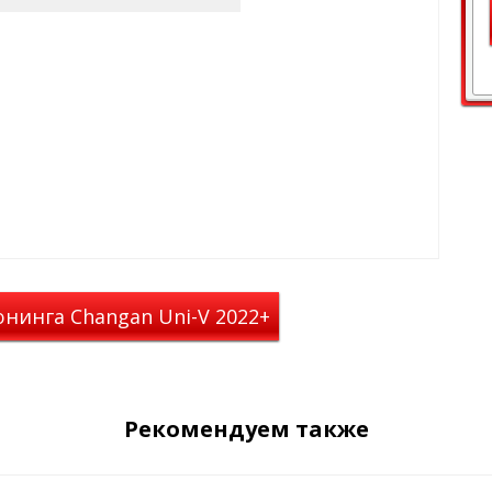
состоять из: 2 частей или 4
аются на рамки дверей с
нанесен с задней стороны
ированный
, но при этом из салона
о
нинга Changan Uni-V 2022+
торы окон?
личной вентиляции салона
ают в салон.
 чтобы не было парилки в
дефлекторами.
Рекомендуем также
ивается влага из салона зимой
ака.