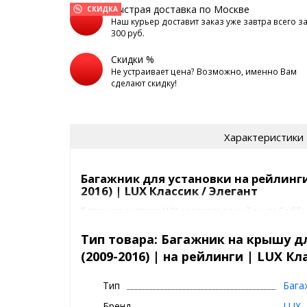
Быстрая доставка по Москве
СКИДКА
Наш курьер доставит заказ уже завтра всего з
300 руб.
Скидки %
Не устраивает цена? Возможно, именно Вам
сделают скидку!
Характеристики
Багажник для установки на рейлинги C
2016) | LUX Классик / Элегант
Багажная система LUX крепится за рейлинги Cadilla
прочных опор .
Крепежные элементы жестко фиксируют багажник
Тип товара: Багажник на крышу для
Для предотвращения повреждения лакокрасочног
(2009-2016) | на рейлинги | LUX К
элементы покрыты специальным полиуретановым 
Багажник ЛЮКС спроектирован для авто с рейлинг
Тип
Бага
КЛАССИК -
без защиты от кражи
Бренд
LUX