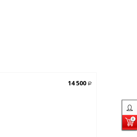
14 500
Р
0