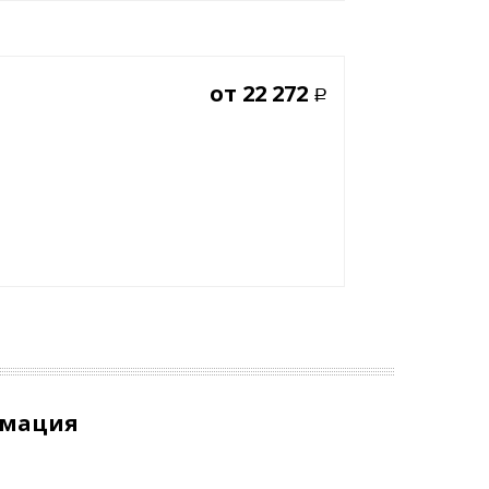
от
22 272
Р
рмация