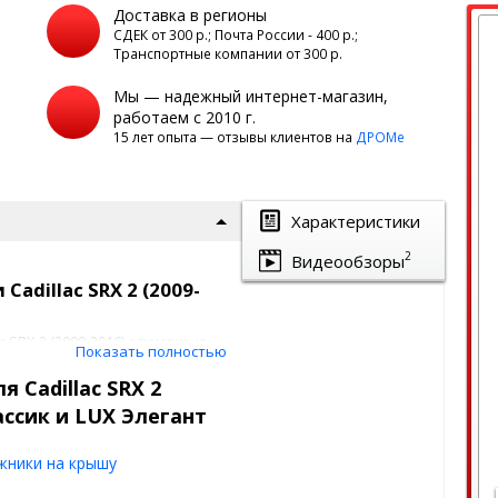
Доставка в регионы
а
СДЕК от 300 р.; Почта России - 400 р.;
Транспортные компании от 300 р.
Мы — надежный интернет-магазин,
работаем с 2010 г.
15 лет опыта — отзывы клиентов на
ДРОМе
Характеристики
2
Видеообзоры
adillac SRX 2 (2009-
c SRX 2 (2009-2016) с помощью
Показать полностью
 в необходимом положении.
 Cadillac SRX 2
о слоя крыши, крепежные
лассик и LUX Элегант
составом.
ами и бывает 2 видов:
жники на крышу