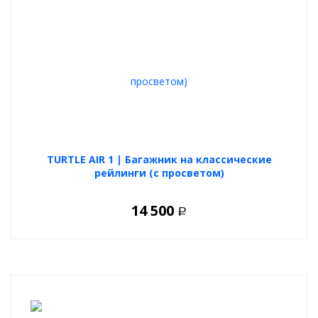
а именно: грузовых боксов, грузовых корзин, специальных
креплений для перевозки велосипедов и лыж. Данные
аксессуары легко крепятся на багажник LUX как способом
обхвата и зажима поперечин, так и с использованием
специального Т-слота в верхней части аэро поперечин.
Максимальная допустимая нагрузка на багажник 80 кг.
TURTLE AIR 1 | Багажник на классические
рейлинги (с просветом)
14 500
Р