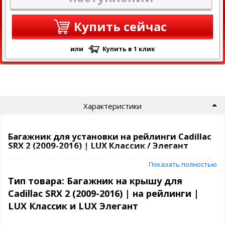
Купить сейчас
или
Купить в 1 клик
Характеристики
Багажник для установки на рейлинги Cadillac
SRX 2 (2009-2016) | LUX Классик / Элегант
Багажная система LUX крепится за рейлинги Cadillac SRX 2 (2009-
Показать полностью
2016) с помощью прочных опор .
Крепежные элементы жестко фиксируют багажник в
Тип товара: Багажник на крышу для
необходимом положении. Для предотвращения повреждения
Cadillac SRX 2 (2009-2016) | на рейлинги |
лакокрасочного слоя крыши, крепежные элементы покрыты
LUX Классик и LUX Элегант
специальным полиуретановым составом.
Багажник ЛЮКС спроектирован для авто с рейлингами и бывает
2 видов: