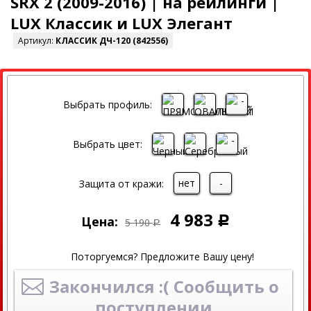
SRX 2 (2009-2016) | на рейлинги |
LUX Классик и LUX Элегант
Артикул:
КЛАССИК ДЧ-120 (842556)
СКИДКА
Выбрать профиль:
Выбрать цвет:
нет
-
Защита от кражи:
4 983
Цена:
Р
5 190
Р
Поторгуемся? Предложите Вашу цену!
Закончился :( Сообщить о
поступлении