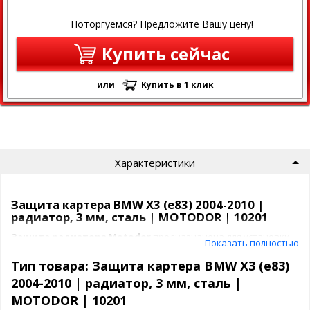
Поторгуемся? Предложите Вашу цену!
Купить сейчас
или
Купить в 1 клик
Характеристики
Защита картера BMW X3 (e83) 2004-2010 |
радиатор, 3 мм, сталь | MOTODOR | 10201
Защита радиатора Motodor
предназначена для установки
Показать полностью
на
BMW X3 (e83) 2004-2010
. Конструкция обеспечивает
надёжную защиту радиатора от механических повреждений,
Тип товара: Защита картера BMW X3 (e83)
вызванных ударами, камнями, льдом и другими препятствиями
2004-2010 | радиатор, 3 мм, сталь |
на дороге.
MOTODOR | 10201