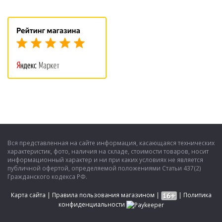
Вся представленная на сайте информация, касающаяся технических
характеристик, фото, наличия на складе, стоимости товаров, носит
информационный характер и ни при каких условиях не является
публичной офертой, определяемой положениями Статьи 437(2)
Гражданского кодекса РФ.
Карта сайта
|
Правила пользования магазином
|
|
Политика
конфиденциальности