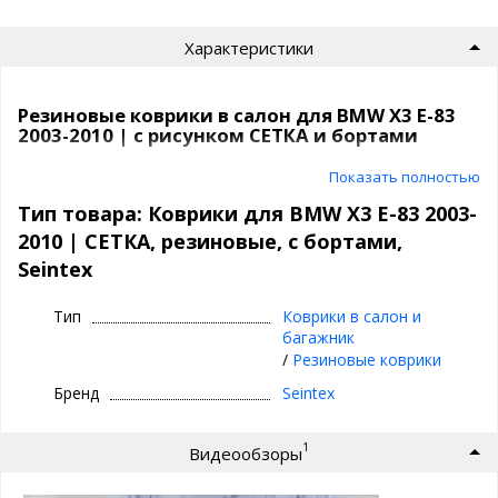
Характеристики
Резиновые коврики в салон для BMW X3 E-83
2003-2010 | с рисунком СЕТКА и бортами
Ковры в машину Seintex с рисунком
Показать полностью
СЕТКА и бортами | Премиум, резиновые
Тип товара: Коврики для BMW X3 E-83 2003-
2010 | СЕТКА, резиновые, с бортами,
⊕ рисунок СЕТКА - идеален для сбора грязи,
Seintex
пыли и воды, предотвращает вытекание
воды при движении, а если вынимать
Тип
Коврики в салон и
коврики, то ничего не прольется мимо!
багажник
⊕ не пахнут
/
Резиновые коврики
⊕ имеют увеличенные бортики
Бренд
Seintex
⊕ надежно фиксируются, так как сделаны под
оригинальный крепеж, идельно повторяют
1
Видеообзоры
геометрию пола авто
⊕ используются каждый день круглый год -