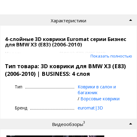
Характеристики
4-слойные 3D коврики Euromat серии Бизнес
для BMW X3 (E83) (2006-2010)
Модель
BMW X3 (E83) (2006-2010)
Показать полностью
Артикул
EMC3D
Класс
BUSINESS: 4 слоя
Тип товара: 3D коврики для BMW X3 (E83)
Задний ряд
с перемычкой
(2006-2010) | BUSINESS: 4 слоя
Подпятник
термопластик
Производитель
3D|Euromat
Тип
Коврики в салон и
Коврики 3D|Euromat
багажник
/
Ворсовые коврики
⊕ объединяют лучшие качества резиновых и
Бренд
euromat|3D
текстильных ковриков
⊕ надежно фиксируются повторяя геометрию
3
Видеообзоры
пола авто
⊕ используются круглый год - забудьте про