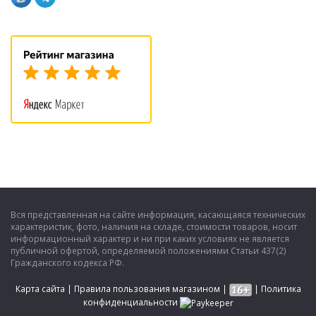
Вся представленная на сайте информация, касающаяся технических
характеристик, фото, наличия на складе, стоимости товаров, носит
информационный характер и ни при каких условиях не является
публичной офертой, определяемой положениями Статьи 437(2)
Гражданского кодекса РФ.
Карта сайта
|
Правила пользования магазином
|
|
Политика
конфиденциальности