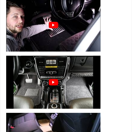
лужи под ногами зимой
⊕ имеют подпятник из термопластика
⊕ легко чистятся и просты в уходе
3D коврики Euromat серии BUSINESS
состоят из 4 слоев:
1 слой - супер прочная и мягкая велюровая
ткань
2 слой - вспененная, пористая резина для
устранения влаги, тепло и звукоизоляции
3 слой - армированная металлическая сетка,
которая держит форму
4 слой - антискользящий для надежной
фиксации
+ подпятник из термопластика