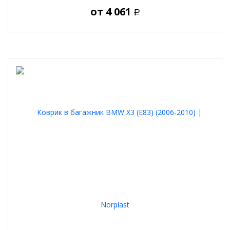
от
4 061
Р