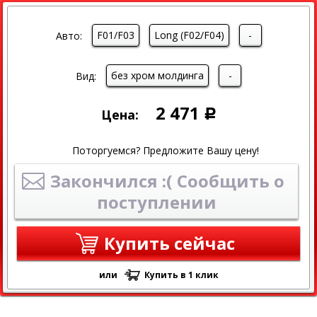
F01/F03
Long (F02/F04)
-
Авто:
без хром молдинга
-
Вид:
2 471
Цена:
Р
Поторгуемся? Предложите Вашу цену!
Закончился :( Сообщить о
поступлении
Купить сейчас
или
Купить в 1 клик