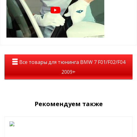
На авто дефлекторы смотрятся полностью темными, но при
этом из салона автомобиля все отлично просматривается.
Материал: лёгкое и высококачественное оргстекло
Дефлекторы уберегут Вас от слепящего солнца, помогут в
дождливую погоду и будут радовать Вас долгие годы.
Все товары для тюнинга BMW 7 F01/F02/F04
2009+
Рекомендуем также