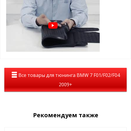
Коврики с бортами на BMW 7
Ser F-02 2008-2015
увеличина толщина в месте водительских
ног
идеальное сочетание с вашим авто
лучшие лекала от завода
долговечность, стильный вид , идеальное
сочетание цены и положительных эмоций
Вы останетесь довольны!
Все товары для тюнинга BMW 7 F01/F02/F04
2009+
Рекомендуем также