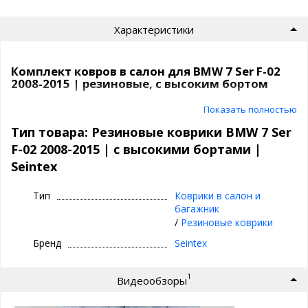
Характеристики
Комплект ковров в салон для BMW 7 Ser F-02
2008-2015 | резиновые, с высоким бортом
Резиновые коврики в машину | Seintex
Показать полностью
Тип товара: Резиновые коврики BMW 7 Ser
⊕ высокие бортики 3,5 см
F-02 2008-2015 | с высокими бортами |
⊕ надежно фиксируются, так как сделаны под
Seintex
оригинальный крепеж, идельно повторяют
геометрию пола авто
Тип
Коврики в салон и
⊕ используются каждый день круглый год -
багажник
лето, осень, зима, весна
/
Резиновые коврики
⊕ не скользят, имею шипы против
Бренд
Seintex
скольжения с обратной стороны
⊕ износостойки, легко чистятся и моются,
1
Видеообзоры
просты в уходе