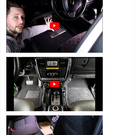
лужи под ногами зимой
⊕ имеют подпятник из термопластика
⊕ легко чистятся и просты в уходе
3D коврики Euromat серии BUSINESS
состоят из 4 слоев:
1 слой - супер прочная и мягкая велюровая
ткань
2 слой - вспененная, пористая резина для
устранения влаги, тепло и звукоизоляции
3 слой - армированная металлическая сетка,
которая держит форму
4 слой - антискользящий для надежной
фиксации
+ подпятник из термопластика