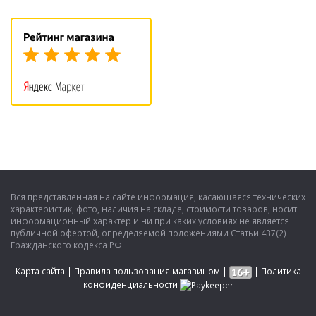
Вся представленная на сайте информация, касающаяся технических
характеристик, фото, наличия на складе, стоимости товаров, носит
информационный характер и ни при каких условиях не является
публичной офертой, определяемой положениями Статьи 437(2)
Гражданского кодекса РФ.
Карта сайта
|
Правила пользования магазином
|
|
Политика
конфиденциальности