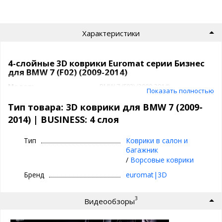
Характеристики
4-слойные 3D коврики Euromat серии Бизнес
для BMW 7 (F02) (2009-2014)
Модель
BMW 7 (F02) (2009-2014)
Показать полностью
Артикул
EMC3D
Класс
BUSINESS: 4 слоя
Тип товара: 3D коврики для BMW 7 (2009-
Задний ряд
с перемычкой
2014) | BUSINESS: 4 слоя
Подпятник
термопластик
Производитель
3D|Euromat
Тип
Коврики в салон и
Коврики 3D|Euromat
багажник
/
Ворсовые коврики
⊕ объединяют лучшие качества резиновых и
Бренд
euromat|3D
текстильных ковриков
⊕ надежно фиксируются повторяя геометрию
3
Видеообзоры
пола авто
⊕ используются круглый год - забудьте про