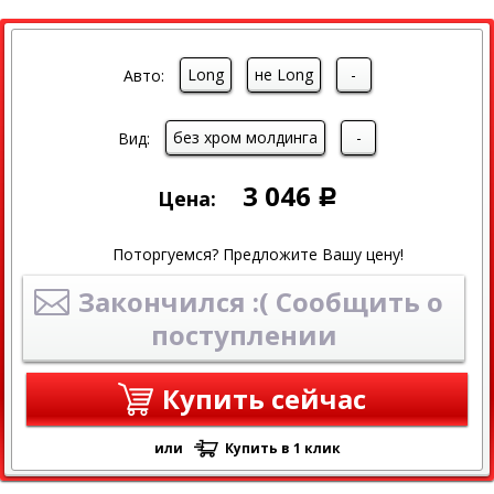
Long
не Long
-
Авто:
без хром молдинга
-
Вид:
3 046
Цена:
Р
Поторгуемся? Предложите Вашу цену!
Закончился :( Сообщить о
поступлении
Купить сейчас
или
Купить в 1 клик