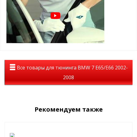
Цвет дефлекторов — темно-дымчатый, тонированный
На авто дефлекторы смотрятся полностью темными, но при
этом из салона автомобиля все отлично просматривается.
Материал: лёгкое и высококачественное оргстекло
Дефлекторы уберегут Вас от слепящего солнца, помогут в
дождливую погоду и будут радовать Вас долгие годы.
Все товары для тюнинга BMW 7 E65/E66 2002-
2008
Рекомендуем также