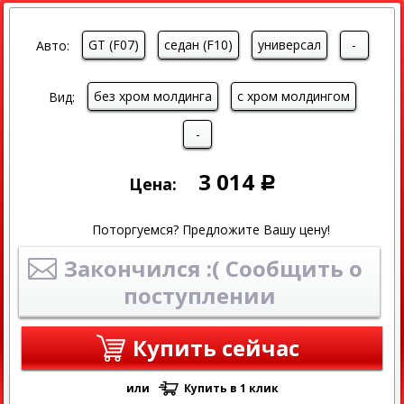
GT (F07)
седан (F10)
универсал
-
Авто:
без хром молдинга
с хром молдингом
Вид:
-
3 014
Цена:
Р
Поторгуемся? Предложите Вашу цену!
Закончился :( Сообщить о
поступлении
Купить сейчас
или
Купить в 1 клик