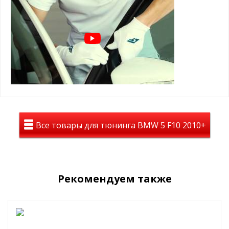
Цвет дефлекторов — темно-дымчатый, тонированный
На авто дефлекторы смотрятся полностью темными, но при
этом из салона автомобиля все отлично просматривается.
Материал: лёгкое и высококачественное оргстекло
Дефлекторы уберегут Вас от слепящего солнца, помогут в
дождливую погоду и будут радовать Вас долгие годы.
Все товары для тюнинга BMW 5 F10 2010+
Рекомендуем также