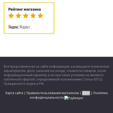
Вся представленная на сайте информация, касающаяся технических
характеристик, фото, наличия на складе, стоимости товаров, носит
информационный характер и ни при каких условиях не является
публичной офертой, определяемой положениями Статьи 437(2)
Гражданского кодекса РФ.
Карта сайта
|
Правила пользования магазином
|
|
Политика
конфиденциальности