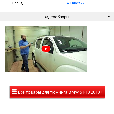
Бренд
СА Пластик
Снижение загрязнения:
увеличивают воздухообмен
между салоном и окружающей средой
1
Видеообзоры
Долговечность и надежность:
выполнены из
прочного оргстекла, устойчивого к погодным условиям и
механическим повреждениям.
Простая установка:
дефлекторы устанавливаются с
помощью двухстороннего скотча марки 3М.
Стильный дизайн:
улучшает внешний вид автомобиля,
придавая ему более агрессивный и динамичный облик.
Характеристики:
Форма:
полностью повторяющая контуры автомобиля
Тип установки:
простая установка на двухсторонний
скотч 3М, который проклеен с обратной стороны
Материал:
высококачественное оргстекло толщиной 2
Все товары для тюнинга BMW 5 F10 2010+
мм;
Производитель:
СА Пластик
Установите дефлекторы и наслаждайтесь чистыми стеклами,
защитой от загрязнений и стильным внешним видом вашего