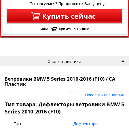
Поторгуемся? Предложите Вашу цену!
Купить сейчас
или
Купить в 1 клик
Характеристики
Ветровики BMW 5 Series 2010-2016 (F10) / СА
Пластик
Дефлекторы боковых окон на BMW 5 Series 2010-2016 (F10)
-
Показать полностью
это надежная защита от попадания осадков, воды и
загрязнений в салон автомобиля и солнечных лучей.
Тип товара: Дефлекторы ветровики BMW 5
Series 2010-2016 (F10)
Преимущества дефлекторов окон:
Эффективная защита:
отводят воду, брызги и
Тип
Дефлекторы
стекломоющую жидкость