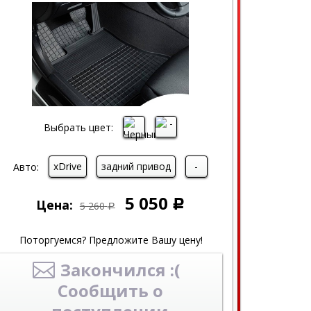
Выбрать цвет:
xDrive
задний привод
-
Авто:
5 050
Цена:
Р
5 260
Р
Поторгуемся? Предложите Вашу цену!
Закончился :(
Сообщить о