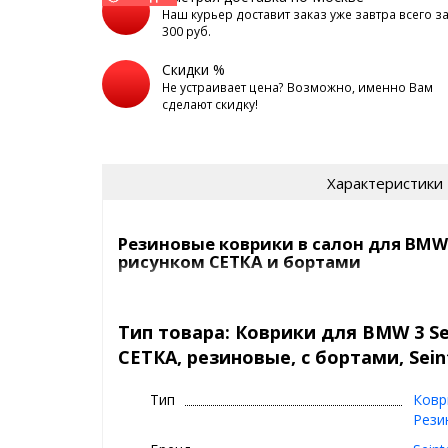
Наш курьер доставит заказ уже завтра всего з
300 руб.
Скидки %
Не устраивает цена? Возможно, именно Вам
сделают скидку!
Характеристики
Резиновые коврики в салон для BMW 3 
рисунком СЕТКА и бортами
Ковры в машину Seintex с рисун
| Премиум, рези
Тип товара: Коврики для BMW 3 Ser
СЕТКА, резиновые, с бортами, Sein
⊕ рисунок СЕТКА - идеален для сбора 
предотвращает вытекание воды при 
Тип
Ковр
вынимать коврики, то ничего не прол
Рези
⊕ не пахнут