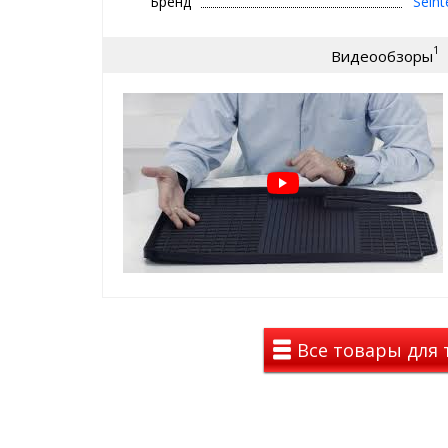
Бренд
Seint
⊕ имеют увеличенные бортики
⊕ надежно фиксируются, так как сде
1
Видеообзоры
крепеж, идельно повторяют геометр
⊕ используются каждый день круглый г
зима, весна
⊕ не скользят, имею шипы против ск
стороны
⊕ износостойки, легко чистятся и мою
Коврики с СЕТКОЙ на B
2012-2018
премиальный вид среди резино
такие ковры с рисунком сетка у
премиальных авто с завода (BMW
Все товары для 
лучшие лекала от завода
долговечность, стильный вид , 
цены и положительных эмоций
Вы останетесь довольны!