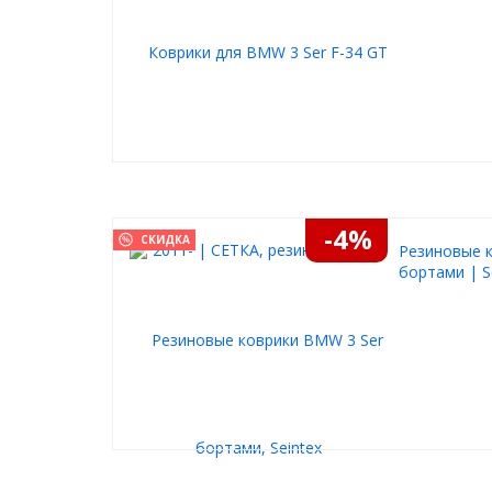
-4%
СКИДКА
Резиновые к
бортами | S