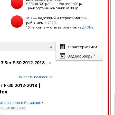
а
СДЕК от 300 р.; Почта России - 400 р.;
Транспортные компании от 300 р.
Мы — надежный интернет-магазин,
работаем с 2010 г.
15 лет опыта — отзывы клиентов на
ДРОМе
Характеристики
1
Видеообзоры
Ser F-30 2012-2018 | с
ком СЕТКА и бортами
Показать полностью
новые
 F-30 2012-2018 |
tex
грязи, пыли и воды,
движении, а если
ики в салон и багажник
/
ьется мимо!
новые коврики