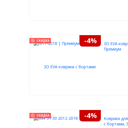
-4%
СКИДКА
3D EVA ковр
Премиум
-4%
СКИДКА
Коврики для
с бортами, S