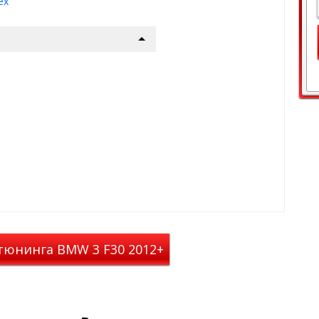
ex
ланы под оригинальный
ию пола авто
од - лето, осень,
ольжения с обратной
тся, просты в уходе
MW 3 Ser F-30
вых ковров
станавливаются на
, VAG, MB)
тюнинга BMW 3 F30 2012+
идеальное сочетание