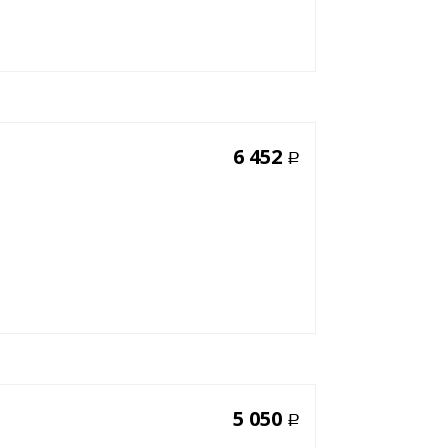
6 452
Р
5 050
Р