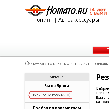
Тюнинг | Автоаксессуары
Т
Каталог
Тюнинг
BMW
3 F30 2012+
Резиновые
Рез
Фильтр
Вы выбрали
Выбран 
При под
Резиновые коврики
Если вн
Благода
Подбор по параметрам