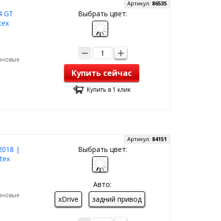
Артикул:
86535
4 GT
Выбрать цвет:
tex
зиновые
Купить сейчас
Купить в 1 клик
Артикул:
84151
2018 |
Выбрать цвет:
tex
Авто:
зиновые
xDrive
задний привод