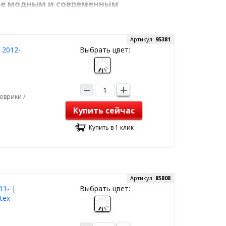
лее модным и современным
иль мощным, стильным, агрессивным и подчеркнуть
вриков преобразит авто. Чтобы освежить внешний
Артикул:
95381
 2012-
Выбрать цвет:
оврики /
Купить сейчас
Купить в 1 клик
Артикул:
85808
11- |
Выбрать цвет:
tex