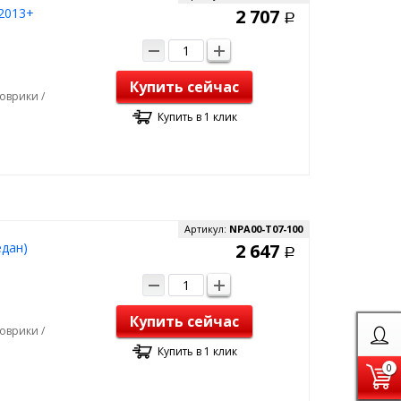
2013+
2 707
Р
Купить сейчас
оврики /
Купить в 1 клик
Артикул:
NPA00-T07-100
едан)
2 647
Р
Купить сейчас
оврики /
Купить в 1 клик
0