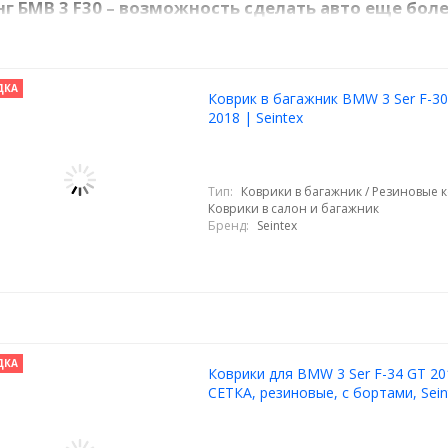
г БМВ 3 F30 – возможность сделать авто еще бо
решетки радиатора БМВ 3 F30 (2012–2018) поможет сделать автомоб
ьшие габариты. А использование стильных чехлов для сидений и ко
придать ему уникальности, используют полную покраску кузова.
ДКА
Коврик в багажник BMW 3 Ser F-30
2018 | Seintex
Тип:
Коврики в багажник / Резиновые к
Коврики в салон и багажник
Бренд:
Seintex
ДКА
Коврики для BMW 3 Ser F-34 GT 20
СЕТКА, резиновые, с бортами, Sein