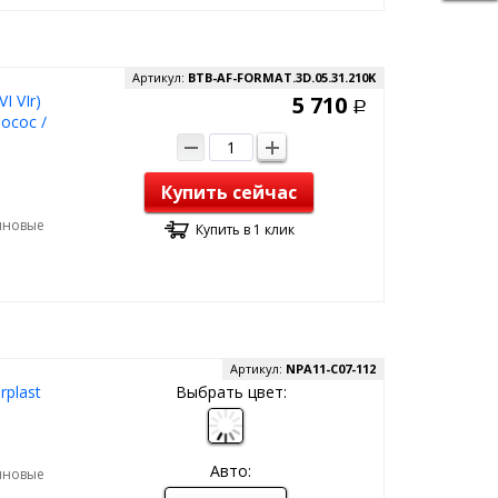
Артикул:
BTB-AF-FORMAT.3D.05.31.210K
I VIr)
5 710
Р
осос /
Купить сейчас
зиновые
Купить в 1 клик
Артикул:
NPA11-C07-112
plast
Выбрать цвет:
Авто:
зиновые