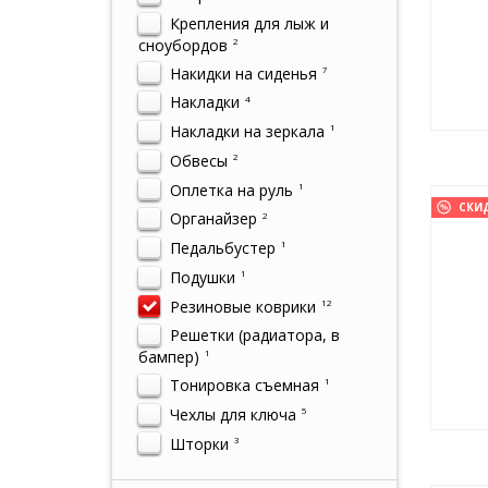
Крепления для лыж и
сноубордов
2
Накидки на сиденья
7
Накладки
4
Накладки на зеркала
1
Обвесы
2
Оплетка на руль
1
СКИ
Органайзер
2
Педальбустер
1
Подушки
1
Резиновые коврики
12
Решетки (радиатора, в
бампер)
1
Тонировка съемная
1
Чехлы для ключа
5
Шторки
3