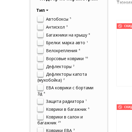
Тюнин
Тип
Тюнинг 
его бол
Автобоксы
5
облик, 
СКИ
Антискол
3
Багажники на крышу
8
Брелки: марка авто
1
Велокрепления
4
Ворсовые коврики
10
Дефлекторы
2
Дефлекторы капота
(мухобойка)
2
ЕВА коврики с бортами
3д
4
Защита радиатора
1
СКИ
Коврики в багажник
6
Коврики в салон и
багажник
25
Коврики ЕВА
3