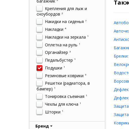
багажник
Такж
Крепления для лыж и
сноубордов
2
Накидки на сиденья
7
Автобо
Накладки
4
Авточе
Накладки на зеркала
1
Антиск
Оплетка на руль
1
Багажн
Органайзер
3
Брелки:
Педальбустер
1
Велокр
Подушки
1
Водост
Резиновые коврики
3
Ворсов
Решетки (радиатора, в
бампер)
1
Дефлек
Тонировка съемная
1
Дефлек
Чехлы для ключа
1
Защита
Шторки
1
Защита
Коврик
Бренд