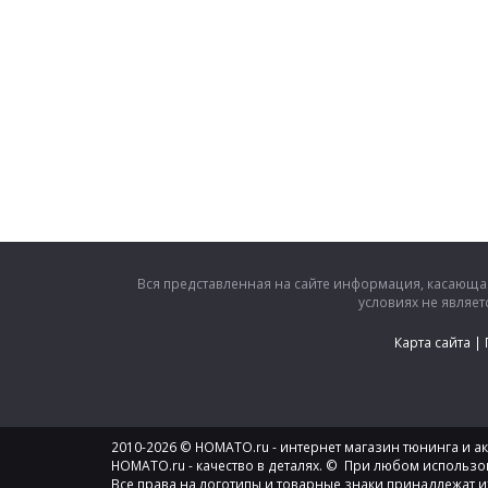
Вся представленная на сайте информация, касающая
условиях не являе
Карта сайта
|
2010-2026 © HOMATO.ru - интернет магазин тюнинга и акс
HOMATO.ru - качество в деталях. © При любом использо
Все права на логотипы и товарные знаки принадлежат и