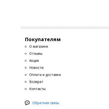
п
н
б
в
Покупателям
Также и
фары сп
О магазине
Отзывы
Как с
Акции
Для соз
сидений
Новости
замену 
Оплата и доставка
Все эти
Возврат
и матер
Контакты
Обратная связь