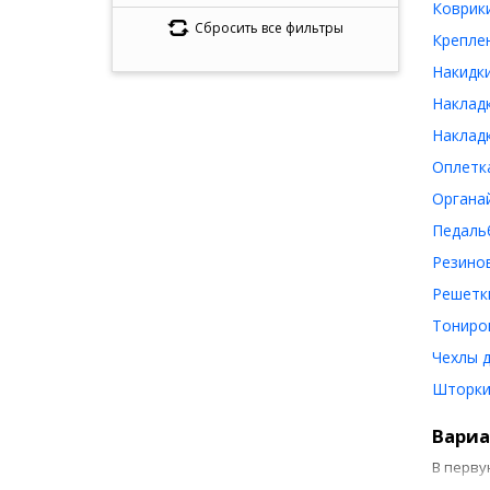
Коврики
Сбросить все фильтры
Крепле
Накидк
Наклад
Накладк
Оплетк
Органа
Педаль
Резино
Решетки
Тониро
Чехлы 
Шторки
Вариа
В перву