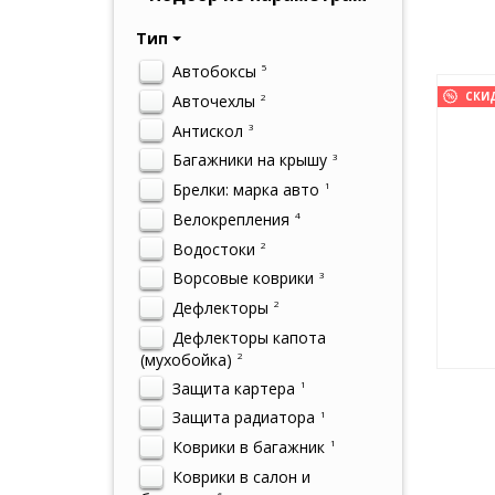
Тип
Автобоксы
5
СКИ
Авточехлы
2
Антискол
3
Багажники на крышу
3
Брелки: марка авто
1
Велокрепления
4
Водостоки
2
Ворсовые коврики
3
Дефлекторы
2
Дефлекторы капота
(мухобойка)
2
Защита картера
1
Защита радиатора
1
Коврики в багажник
1
Коврики в салон и
6