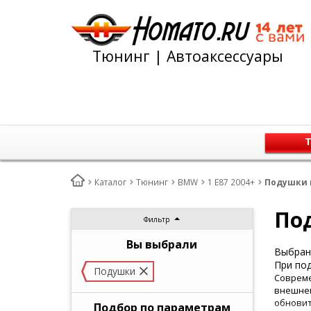
Тюнинг | Автоаксессуары
Т
Каталог
Тюнинг
BMW
1 E87 2004+
Подушки н
Под
Фильтр
Вы выбрали
Выбран 
При под
Подушки
Совреме
внешнем
обновит
Подбор по параметрам