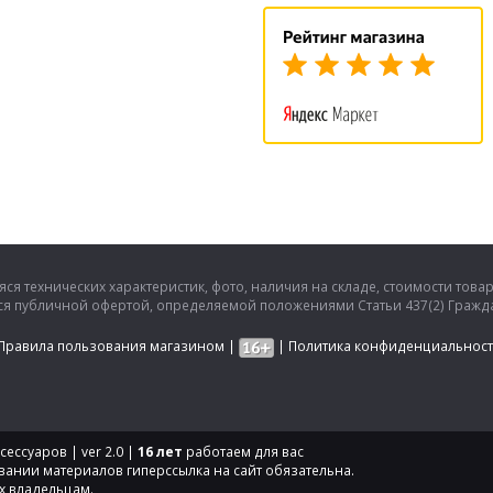
ся технических характеристик, фото, наличия на складе, стоимости това
тся публичной офертой, определяемой положениями Статьи 437(2) Гражда
Правила пользования магазином
|
|
Политика конфиденциальнос
ессуаров | ver 2.0 |
16 лет
работаем для вас
вании материалов гиперссылка на сайт обязательна.
х владельцам.