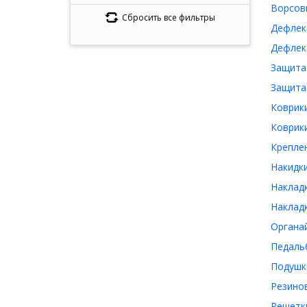
Ворсов
Сбросить все фильтры
Дефлек
Дефлек
Защита
Защита
Коврик
Коврики
Крепле
Накидк
Наклад
Накладк
Органа
Педаль
Подушк
Резино
Решетки