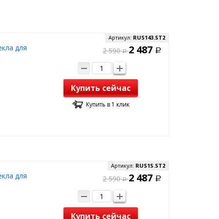
Артикул:
RUS143.ST2
екла для
2 487
2 590
Р
Р
Купить сейчас
Купить в 1 клик
Артикул:
RUS1S.ST2
екла для
2 487
2 590
Р
Р
Купить сейчас