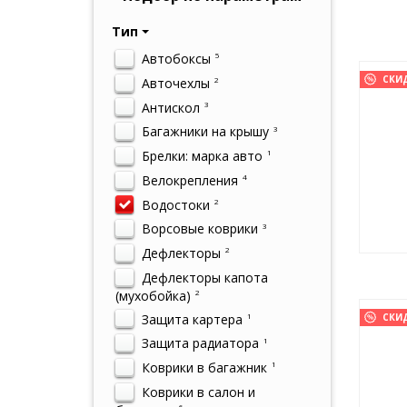
Тип
Автобоксы
5
СКИ
Авточехлы
2
Антискол
3
Багажники на крышу
3
Брелки: марка авто
1
Велокрепления
4
Водостоки
2
Ворсовые коврики
3
Дефлекторы
2
Дефлекторы капота
(мухобойка)
2
Защита картера
1
СКИ
Защита радиатора
1
Коврики в багажник
1
Коврики в салон и
6