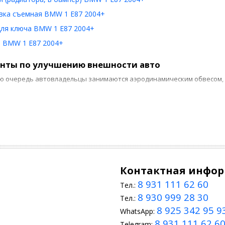
вка съемная BMW 1 E87 2004+
для ключа BMW 1 E87 2004+
 BMW 1 E87 2004+
нты по улучшению внешности авто
ю очередь автовладельцы занимаются аэродинамическим обвесом, 
ереднего и верхнего спойлера;
акладок, предназначенных для задних дверей;
оковых порогов;
оздухозаборников.
Контактная инфо
зменениям подвергается оптика, которую заменяют альтернативны
8 931 111 62 60
ециальной пленкой, защищающей от механических повреждений, и 
Тел.:
8 930 999 28 30
Тел.:
делать салон комфортнее
8 925 342 95 9
WhatsApp:
дания индивидуального стиля и обеспечения чистоты и порядка в са
8 931 111 62 6
Telegram: