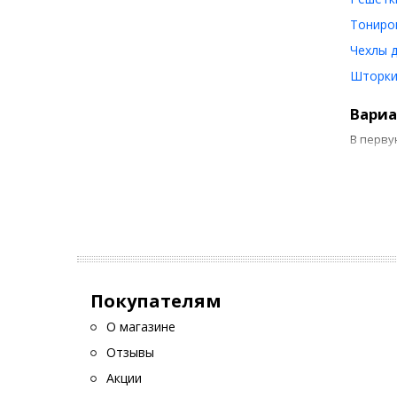
Тониро
Чехлы 
Шторки
Вариа
В перву
п
н
б
в
Покупателям
Также и
фары сп
О магазине
Отзывы
Как с
Акции
Для соз