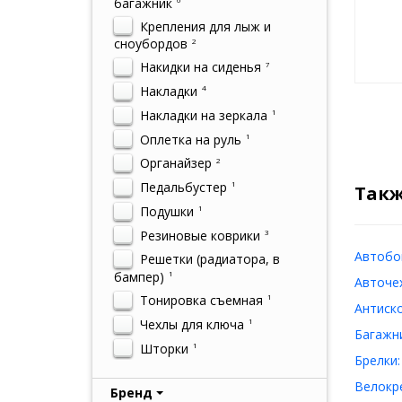
багажник
Крепления для лыж и
сноубордов
2
Накидки на сиденья
7
Накладки
4
Накладки на зеркала
1
Оплетка на руль
1
Органайзер
2
Педальбустер
1
Такж
Подушки
1
Резиновые коврики
3
Автобо
Решетки (радиатора, в
бампер)
1
Авточе
Тонировка съемная
1
Антиск
Чехлы для ключа
1
Багажн
Шторки
1
Брелки:
Велокр
Бренд