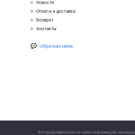
сидений
Новости
замену 
Оплата и доставка
Все эти
Возврат
и матер
Контакты
Обратная связь
Вся представленная на сайте информация, касающая