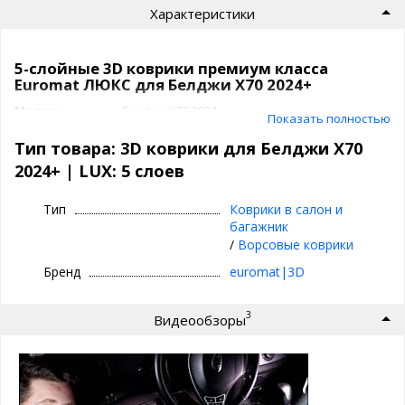
Характеристики
5-слойные 3D коврики премиум класса
Euromat ЛЮКС для Белджи Х70 2024+
Модель
Белджи Х70 2024+
Показать полностью
Артикул
EM3D
Класс
LUX: 5 слоев
Тип товара: 3D коврики для Белджи Х70
Подпятник
нержавейка с антискользящими вставками
2024+ | LUX: 5 слоев
Производитель
3D|Euromat
Коврики 3D|Euromat
Тип
Коврики в салон и
багажник
/
Ворсовые коврики
⊕ объединяют лучшие качества резиновых и
текстильных ковриков
Бренд
euromat|3D
⊕ надежно фиксируются повторяя геометрию
пола авто
3
Видеообзоры
⊕ используются круглый год - забудьте про
лужи под ногами зимой
⊕ имеют нестираемый подпятник из
нержавейки с антискользящими вставками