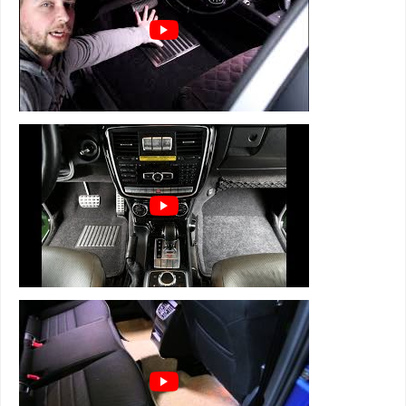
⊕ легко чистятся и просты в уходе
3D коврики Euromat серии LUX на
Белджи Х70 2024+ состоят из 5 слоев:
1 слой - супер прочная и мягкая велюровая
ткань
2 слой - вспененная, пористая резина для
устранения влаги, тепло и звукоизоляции
3 слой - водонепроницаемый полиуретан
4 слой - армированная металлическая сетка,
которая держит форму
5 слой - антискользящий для надежной
фиксации
+ нестираемый подпятник из
нержавейки с антискользящими
вставками