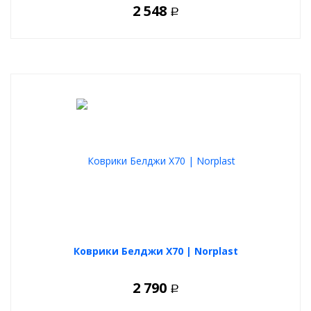
2 548
Р
Коврики Белджи Х70 | Norplast
2 790
Р