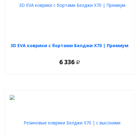
Устойчивы к износу, влаге и перепадам температур;
Не имеют неприятного запаха;
Легко моются и быстро очищаются;
Не выцветают под воздействием солнечных лучей;
Долговечный и перерабатываемый материал.
Материал:
TPE (термопластичный эластомер).
3D EVA коврики с бортами Белджи Х70 | Премиум
6 336
Р